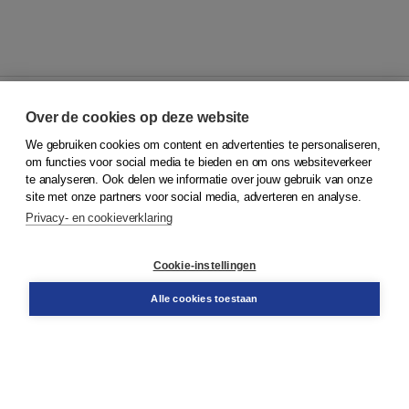
Over de cookies op deze website
We gebruiken cookies om content en advertenties te personaliseren,
© 2026
Koninklijke Boom uitgevers
om functies voor social media te bieden en om ons websiteverkeer
te analyseren. Ook delen we informatie over jouw gebruik van onze
Klantenservice
site met onze partners voor social media, adverteren en analyse.
Service & informatie
Privacy- en cookieverklaring
Contact
Retourneren
Docentenservice
Cookie-instellingen
Snel bestellen
Teamviewer
Alle cookies toestaan
Boom voor jou
Voor de boekhandel
Voor de pers
Publiceren bij Boom
Werken bij Boom & Vacatures