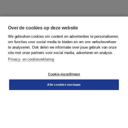
Over de cookies op deze website
We gebruiken cookies om content en advertenties te personaliseren,
© 2026
Koninklijke Boom uitgevers
om functies voor social media te bieden en om ons websiteverkeer
te analyseren. Ook delen we informatie over jouw gebruik van onze
Klantenservice
site met onze partners voor social media, adverteren en analyse.
Service & informatie
Privacy- en cookieverklaring
Contact
Retourneren
Docentenservice
Cookie-instellingen
Snel bestellen
Teamviewer
Alle cookies toestaan
Boom voor jou
Voor de boekhandel
Voor de pers
Publiceren bij Boom
Werken bij Boom & Vacatures