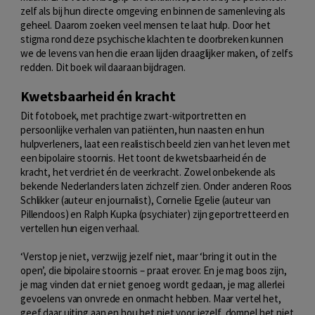
zelf als bij hun directe omgeving en binnen de samenleving als
geheel. Daarom zoeken veel mensen te laat hulp. Door het
stigma rond deze psychische klachten te doorbreken kunnen
we de levens van hen die eraan lijden draaglijker maken, of zelfs
redden. Dit boek wil daaraan bijdragen.
Kwetsbaarheid én kracht
Dit fotoboek, met prachtige zwart-witportretten en
persoonlijke verhalen van patiënten, hun naasten en hun
hulpverleners, laat een realistisch beeld zien van het leven met
een bipolaire stoornis. Het toont de kwetsbaarheid én de
kracht, het verdriet én de veerkracht. Zowel onbekende als
bekende Nederlanders laten zichzelf zien. Onder anderen Roos
Schlikker (auteur en journalist), Cornelie Egelie (auteur van
Pillendoos) en Ralph Kupka (psychiater) zijn geportretteerd en
vertellen hun eigen verhaal.
‘Verstop je niet, verzwijg jezelf niet, maar ‘bring it out in the
open’, die bipolaire stoornis – praat erover. En je mag boos zijn,
je mag vinden dat er niet genoeg wordt gedaan, je mag allerlei
gevoelens van onvrede en onmacht hebben. Maar vertel het,
geef daar uiting aan en hou het niet voor jezelf, dompel het niet