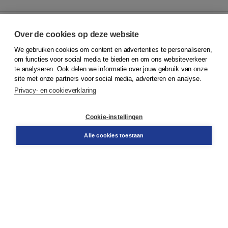
Over de cookies op deze website
We gebruiken cookies om content en advertenties te personaliseren,
© 2026
Koninklijke Boom uitgevers
om functies voor social media te bieden en om ons websiteverkeer
te analyseren. Ook delen we informatie over jouw gebruik van onze
Klantenservice
site met onze partners voor social media, adverteren en analyse.
Service & informatie
Privacy- en cookieverklaring
Contact
Retourneren
Docentenservice
Cookie-instellingen
Snel bestellen
Teamviewer
Alle cookies toestaan
Boom voor jou
Voor de boekhandel
Voor de pers
Publiceren bij Boom
Werken bij Boom & Vacatures
Over Boom
Wat ons drijft