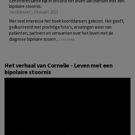
Een interessante kijk in en rond het leven van mensen met een
bipolaire stoornis.
Jan Kiewiet | 24 maart 2021
Met veel interesse het boek koorddansers gelezen. Het geeft,
geïllustreerd met prachtige foto's, ervaringen weer van
patiënten, partners en verwanten over het leven met de
diagnose bipolaire stoorn...
Lees meer
Het verhaal van Cornelie - Leven met een
bipolaire stoornis