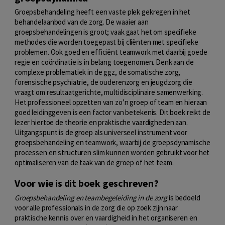
Groepsbehandeling heeft een vaste plek gekregen in het
behandelaanbod van de zorg. De waaier aan
groepsbehandelingen is groot; vaak gaat het om specifieke
methodes die worden toegepast bij cliënten met specifieke
problemen. Ook goed en efficiënt teamwork met daarbij goede
regie en coördinatie is in belang toegenomen. Denk aan de
complexe problematiek in de ggz, de somatische zorg,
forensische psychiatrie, de ouderenzorg en jeugdzorg die
vraagt om resultaatgerichte, multidisciplinaire samenwerking.
Het professioneel opzetten van zo’n groep of team en hieraan
goed leidinggeven is een factor van betekenis. Dit boek reikt de
lezer hiertoe de theorie en praktische vaardigheden aan.
Uitgangspunt is de groep als universeel instrument voor
groepsbehandeling en teamwork, waarbij de groepsdynamische
processen en structuren slim kunnen worden gebruikt voor het
optimaliseren van de taak van de groep of het team.
Voor wie is dit boek geschreven?
Groepsbehandeling en teambegeleiding in de zorg
is bedoeld
voor alle professionals in de zorg die op zoek zijn naar
praktische kennis over en vaardigheid in het organiseren en