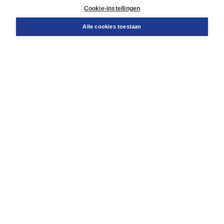
Docentenservice
Cookie-instellingen
Snel bestellen
Teamviewer
Alle cookies toestaan
Boom voor jou
Voor de boekhandel
Voor de pers
Publiceren bij Boom
Werken bij Boom & Vacatures
Over Boom
Wat ons drijft
Onze historie
Onze auteurs
Onze organisatie
Duurzaam ondernemen
Gratis verzending in NL vanaf € 20,-.
Veilig winkelen met Thuiswinkelwaarborg