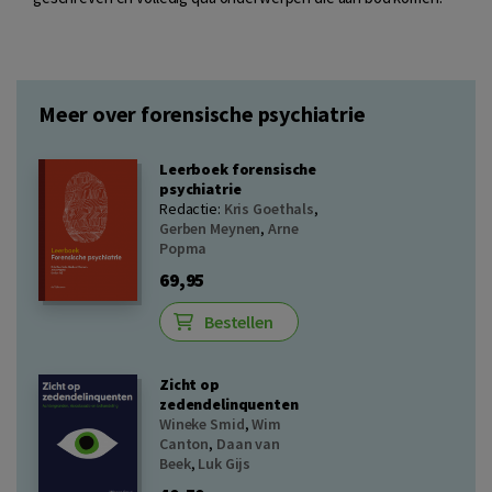
Meer over forensische psychiatrie
Leerboek forensische
psychiatrie
Redactie:
Kris Goethals
,
Gerben Meynen
,
Arne
Popma
69,95
Bestellen
Zicht op
zedendelinquenten
Wineke Smid
,
Wim
Canton
,
Daan van
Beek
,
Luk Gijs