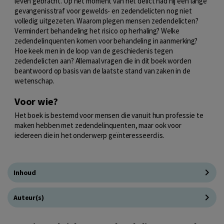
leven gebracht. Op het moment van het delict had hij een lange
gevangenisstraf voor gewelds- en zedendelicten nog niet
volledig uitgezeten. Waarom plegen mensen zedendelicten?
Vermindert behandeling het risico op herhaling? Welke
zedendelinquenten komen voor behandeling in aanmerking?
Hoe keek men in de loop van de geschiedenis tegen
zedendelicten aan? Allemaal vragen die in dit boek worden
beantwoord op basis van de laatste stand van zaken in de
wetenschap.
Voor wie?
Het boek is bestemd voor mensen die vanuit hun professie te
maken hebben met zedendelinquenten, maar ook voor
iedereen die in het onderwerp geïnteresseerd is.
Inhoud
Auteur(s)