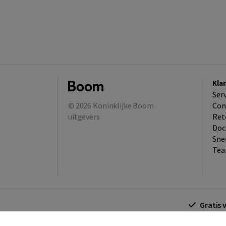
Kla
Ser
© 2026
Koninklijke Boom
Con
uitgevers
Ret
Doc
Sne
Tea
Gratis 