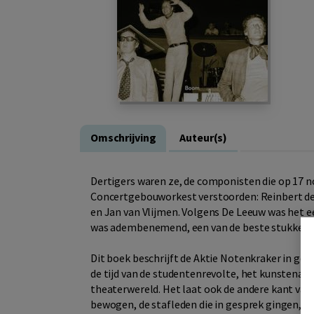
Omschrijving
Auteur(s)
Dertigers waren ze, de componisten die op 17 
Concertgebouworkest verstoorden: Reinbert de 
en Jan van Vlijmen. Volgens De Leeuw was het een
was adembenemend, een van de beste stukken die
Dit boek beschrijft de Aktie Notenkraker in geu
de tijd van de studentenrevolte, het kunstenaar
theaterwereld. Het laat ook de andere kant van 
bewogen, de stafleden die in gesprek gingen, de