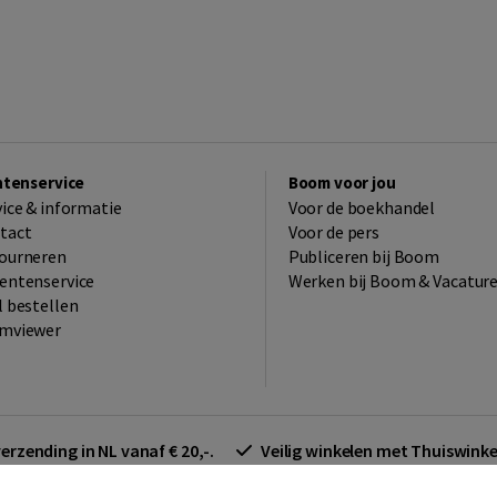
ntenservice
Boom voor jou
vice & informatie
Voor de boekhandel
tact
Voor de pers
ourneren
Publiceren bij Boom
entenservice
Werken bij Boom & Vacatur
l bestellen
mviewer
verzending in NL vanaf € 20,-.
Veilig winkelen met Thuiswin