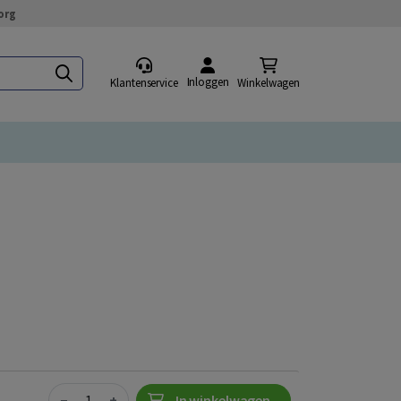
org
Inloggen
Klantenservice
Winkelwagen
Quantity
−
+
In winkelwagen