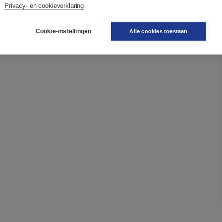
Privacy- en cookieverklaring
lden de Notenkrakers en wat hebben ze bereikt? Hun actie
voor lezers van vandaag. Loes Dommering-van Rongen kan de
Cookie-instellingen
Alle cookies toestaan
begrijpen; die heeft ze zelf ook ervaren. Maar ze is ook