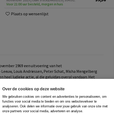
November 2019 | ISBN 9789024430529
| 304 blz.
Voor 21:00 uur besteld, morgen in huis
Plaats op wensenlijst
november 1969 een uitvoering van het
Leeuw, Louis Andriessen, Peter Schat, Misha Mengelberg
 heel ludieke actie, al die geluidjes overal vandaan. Het
 ik in tijden heb gehoord.’
Over de cookies op deze website
ren en kleuren, tegen de achtergrond van de jaren zestig:
We gebruiken cookies om content en advertenties te personaliseren, om
sprotest, de vergelijkbare Aktie Tomaat in de
functies voor social media te bieden en om ons websiteverkeer te
de medaille zien: de regenten die geen millimeter
analyseren. Ook delen we informatie over jouw gebruik van onze site met
 orkestmusici die eronder leden.
onze partners voor social media, adverteren en analyse.