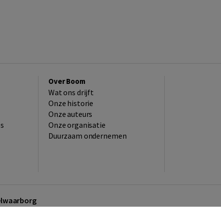
Over Boom
Wat ons drijft
Onze historie
Onze auteurs
es
Onze organisatie
Duurzaam ondernemen
kelwaarborg