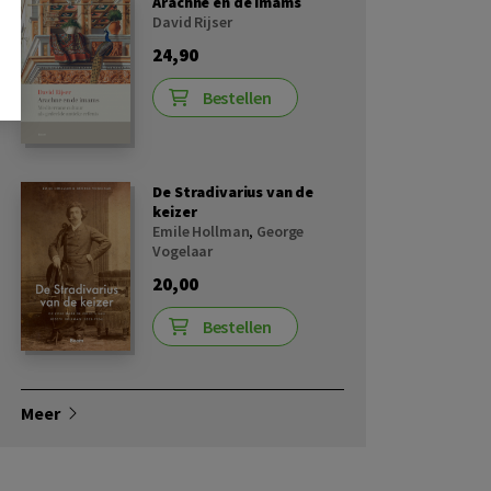
Arachne en de imams
David Rijser
24,90
Bestellen
De Stradivarius van de
keizer
Emile Hollman
,
George
Vogelaar
20,00
Bestellen
Meer