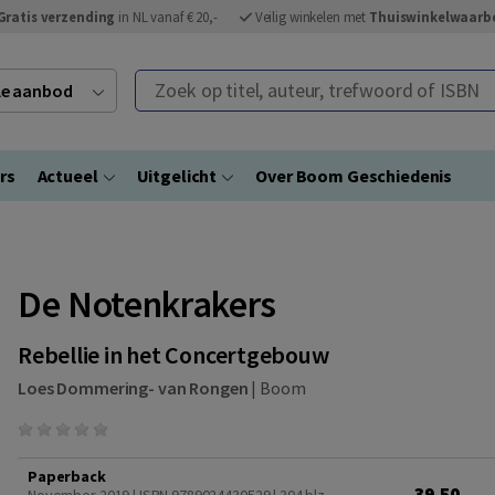
Gratis verzending
in NL vanaf € 20,-
Veilig winkelen met
Thuiswinkelwaarb
Zoek op titel, auteur, trefwoord of ISBN
ele aanbod
rs
Actueel
Uitgelicht
Over Boom Geschiedenis
De Notenkrakers
Rebellie in het Concertgebouw
Loes Dommering- van Rongen
|
Boom
Paperback
39,50