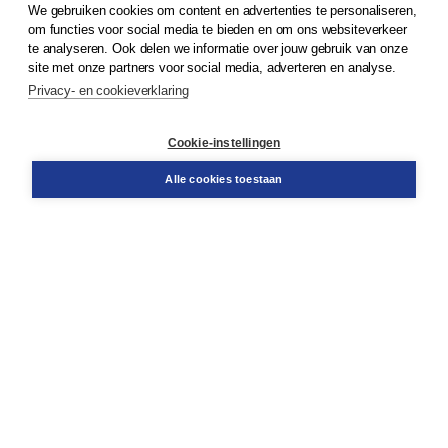
We gebruiken cookies om content en advertenties te personaliseren,
© 2026
Koninklijke Boom uitgevers
om functies voor social media te bieden en om ons websiteverkeer
te analyseren. Ook delen we informatie over jouw gebruik van onze
Klantenservice
site met onze partners voor social media, adverteren en analyse.
Service & informatie
Privacy- en cookieverklaring
Contact
Retourneren
Docentenservice
Cookie-instellingen
Snel bestellen
Teamviewer
Alle cookies toestaan
Boom voor jou
Voor de boekhandel
Voor de pers
Publiceren bij Boom
Werken bij Boom & Vacatures
Over Boom
Wat ons drijft
Onze historie
Onze auteurs
Onze organisatie
Duurzaam ondernemen