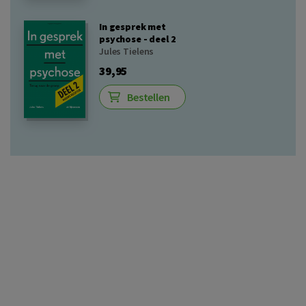
In gesprek met
psychose - deel 2
Jules Tielens
39,95
Bestellen