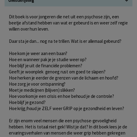
Omschrijving
Dit boek is voor jongeren die net uit een psychose zijn, een
beetje afstand hebben van wat er gebeurd is en weer zelf regie
willen over hun leven.
Daar sta je dan... nog na te trillen. Wat is er allemaal gebeurd?
Hoe kom je weer aan een baan?
Hoe en wanneer pak je je studie weer op?
Hoe blijf je uit de financiële problemen?
Geeft je woonplek genoeg rust om goed te slapen?
Hoe herken je eerder de grenzen van de lichaam en hoofd?
Hoe zorg je voor ontspanning?
Moet je medicijnen (blijven) slikken?
Hoe voorkom je een crisis en hoe behoud je de controle?
Hoe blijf je gezond?
Hoe krijg/houd je ZELF weer GRIP op je gezondheid en leven?
Er zijn enorm veel mensen die een psychose-gevoeligheid
hebben. Het is totaal niet gek! Wist je dat? In dit boek lees je de
ervaringsverhalen van mensen die weer grip hebben gekregen