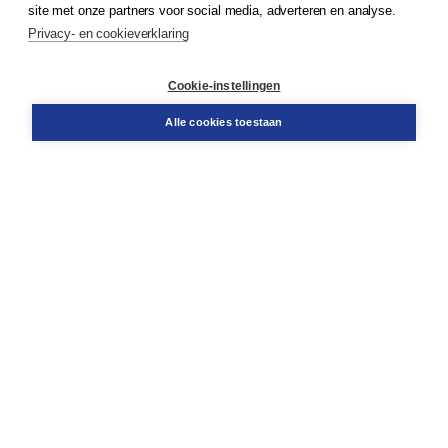
site met onze partners voor social media, adverteren en analyse.
Service & informatie
Privacy- en cookieverklaring
Contact
Retourneren
Docentenservice
Cookie-instellingen
Snel bestellen
Teamviewer
Alle cookies toestaan
Boom voor jou
Voor de boekhandel
Voor de pers
Publiceren bij Boom
Werken bij Boom & Vacatures
Over Boom
Wat ons drijft
Onze historie
Onze auteurs
Onze organisatie
Duurzaam ondernemen
Gratis verzending in NL vanaf € 20,-.