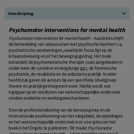
Omschrijving
Psychomotor interventions for mental health
Psychomotor interventions for mental health – Adults
beschrijft
de behandeling van volwassenen met psychische klachten c.q.
psychiatrische aandoeningen, waarbij de focus ligt op de
lichaamsbeleving en/of het bewegingsgedrag. Het boek
behandelt de psychomotorische therapie zoals aangeboden in
onder meer de curatieve en langdurige ggz, de forensische
psychiatrie, de revalidatie en de ambulante praktijk. In ieder
hoofdstuk geven de auteurs bij een specifieke (doel)groep
theorie en praktijk geïntegreerd weer. Hierbij wordt ook
ingegaan op de resultaten van wetenschappelijke onderzoek
rondom evidentie en werkingsmechanismen.
Door de professionalisering van de beroepsgroep en de
internationale positionering van het vakgebied, de opleidingen
en het wetenschappelijk onderzoek is er voor gekozen het
boek in het Engels te publiceren. Dit maakt
Psychomotor
interventions for mental health – Adult
s geschikt voor zowel