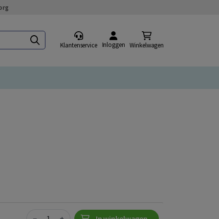
org
Inloggen
Klantenservice
Winkelwagen
Quantity
−
+
In winkelwagen