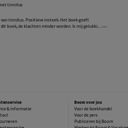
met tinnitus
van tinnitus. Positieve insteek. Het boek geeft
it boek, de klachten minder worden. Is mij gelukki...
Lees
ntenservice
Boom voor jou
vice & informatie
Voor de boekhandel
tact
Voor de pers
ourneren
Publiceren bij Boom
entenservice
Werken bij Boom & Vacatur