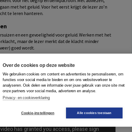
tekent voor het begrip en denkpatroon. Met adviezen,
aan met het geluid. Voor het eerst krijgt de lezer zo’n
cht te leren hanteren.
zen
rsuizen en een gevoeligheid voor geluid. Werken met het
rklacht, maar de lezer merkt dat de klacht minder
(weer) goed wordt.
us?
Over de cookies op deze website
We gebruiken cookies om content en advertenties te personaliseren, om
functies voor social media te bieden en om ons websiteverkeer te
analyseren. Ook delen we informatie over jouw gebruik van onze site met
onze partners voor social media, adverteren en analyse.
Privacy- en cookieverklaring
Cookie-instellingen
Alle cookies toestaan