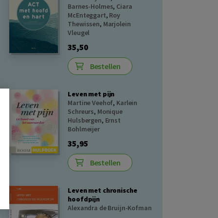
Barnes-Holmes
,
Ciara
McEnteggart
,
Roy
Thewissen
,
Marjolein
Vleugel
35,50
Bestellen
Leven met pijn
Martine Veehof
,
Karlein
Schreurs
,
Monique
Hulsbergen
,
Ernst
Bohlmeijer
35,95
Bestellen
Leven met chronische
hoofdpijn
Alexandra de Bruijn-Kofman