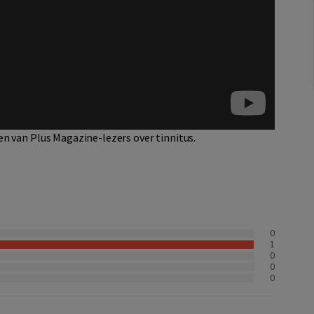
n van Plus Magazine-lezers over tinnitus.
0
1
0
0
0