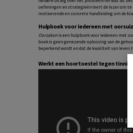
heldere uitleg over het probleem en wat dit be
oefeningen en strategieën leert de lezer om te g
motiverende en concrete handleiding om de kla
Hulpboek voor iedereen met oorsui
Oorzaken
is een hulpboek voor iedereen met oo
boek is geen genezende oplossing van de gehoo
beperkend wordt en dat de kwaliteit van leven 
Werkt een hoortoestel tegen tinnit