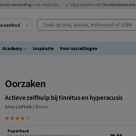
Gratis verzending
in NL vanaf € 20,-
Veilig winkelen met
Thuiswinkelwaarb
Zoek op titel, auteur, trefwoord of ISBN
ele aanbod
Academy
Inspiratie
Voor instellingen
Oorzaken
Actieve zelfhulp bij tinnitus en hyperacusis
Arno Lieftink
|
Boom
Paperback
29,50