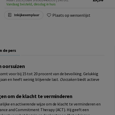
Maart 2019 | ISBN 9789024400553
| 240 blz.
Vandaag besteld, dinsdag in huis
Plaats op wensenlijst
Inkijkexemplaar
In de pers
n oorsuizen
omt voor bij 15 tot 20 procent van de bevolking. Gelukkig
aan en heeft weinig blijvende last.
Oorzaken
biedt actieve
gen om de klacht te verminderen
elijke en activerende wijze om de klacht te verminderen en
ptance and Commitment Therapy (ACT). Hij geeft een