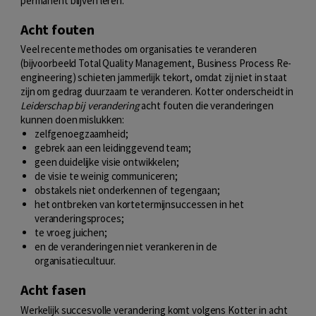
permanent blijven leren.
Acht fouten
Veel recente methodes om organisaties te veranderen
(bijvoorbeeld Total Quality Management, Business Process Re-
engineering) schieten jammerlijk tekort, omdat zij niet in staat
zijn om gedrag duurzaam te veranderen. Kotter onderscheidt in
Leiderschap bij verandering
acht fouten die veranderingen
kunnen doen mislukken:
zelfgenoegzaamheid;
gebrek aan een leidinggevend team;
geen duidelijke visie ontwikkelen;
de visie te weinig communiceren;
obstakels niet onderkennen of tegengaan;
het ontbreken van kortetermijnsuccessen in het
veranderingsproces;
te vroeg juichen;
en de veranderingen niet verankeren in de
organisatiecultuur.
Acht fasen
Werkelijk succesvolle verandering komt volgens Kotter in acht