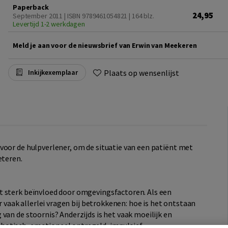
Paperback
24,95
September 2011 | ISBN 9789461054821
| 164 blz.
Levertijd 1-2 werkdagen
Meld je aan voor de nieuwsbrief van Erwin van Meekeren
Plaats op wensenlijst
Inkijkexemplaar
voor de hulpverlener, om de situatie van een patiënt met
eteren.
t sterk beïnvloed door omgevingsfactoren. Als een
er vaak allerlei vragen bij betrokkenen: hoe is het ontstaan
van de stoornis? Anderzijds is het vaak moeilijk en
otisch, emotioneel ontregeld, impulsief,