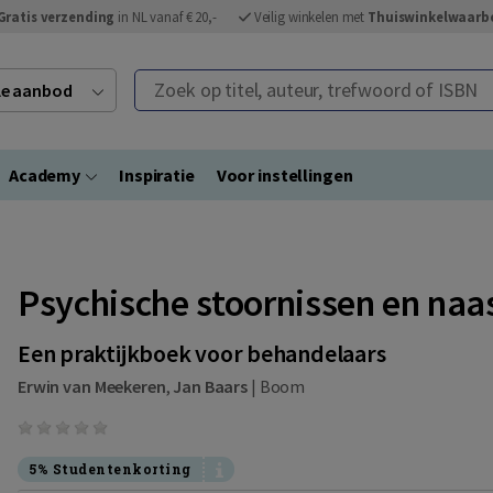
Gratis verzending
in NL vanaf € 20,-
Veilig winkelen met
Thuiswinkelwaarb
Zoek op titel, auteur, trefwoord of ISBN
ele aanbod
Academy
Inspiratie
Voor instellingen
Psychische stoornissen en na
Een praktijkboek voor behandelaars
Erwin van Meekeren
,
Jan Baars
|
Boom
5% Studentenkorting