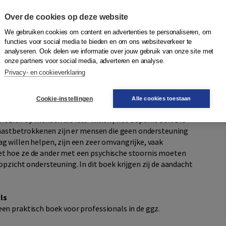
Over de cookies op deze website
We gebruiken cookies om content en advertenties te personaliseren, om
 om de omgeving zo veel mogelijk te betrekken bij de
functies voor social media te bieden en om ons websiteverkeer te
analyseren. Ook delen we informatie over jouw gebruik van onze site met
len, combineren zij de twee interventies psycho-educatie
onze partners voor social media, adverteren en analyse.
n naastbetrokkenen
. Volgens de auteurs levert het
Privacy- en cookieverklaring
t of both worlds' op: aandacht voor de individu en zijn
ving en zijn relaties.
Cookie-instellingen
Alle cookies toestaan
ht zich op mensen die iets 'willen', hoe beperkt ook. Dit
 naastbetrokkenen zijn er mensen die geen ondersteuning
g willen helpen, zijn een zeer omvangrijke, vaak
et hoe ze de ander met een psychische stoornis moeten
opzicht ondersteuning. In dit boek krijgen zij de aandacht
ls
een praktisch boek voor professionals in de ggz.