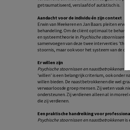
getraumatiseerd, verslaafd of autistisch is.
Aandacht voor de individu én zijn context
Erwin van Meekeren en Jan Baars pleiten ervoor
behandeling. Om de cliënt optimaal te behande
en systeemtheorie in
Psychische stoornissen e
samenvoegen van deze twee interventies 'the bes
stoornis, maar ook voor het systeem van de omge
Er willen zijn
Psychische stoornissen en naastbetrokkenen
ric
'willen' is een belangrijk criterium, ook onder
willen bieden. De naastbetrokkenen die wel graa
verwaarloosde groep mensen. Zij weten vaak ni
ondersteunen. Zij verdienen alleen al in moreel 
die zij verdienen.
Een praktische handreiking voor professiona
Psychische stoornissen en naastbetrokkenen
is 