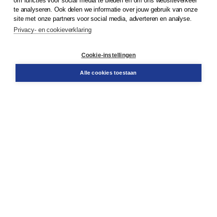
om functies voor social media te bieden en om ons websiteverkeer
te analyseren. Ook delen we informatie over jouw gebruik van onze
Klantenservice
site met onze partners voor social media, adverteren en analyse.
Service & informatie
Privacy- en cookieverklaring
Contact
Retourneren
Docentenservice
Cookie-instellingen
Snel bestellen
Teamviewer
Alle cookies toestaan
Boom voor jou
Voor de boekhandel
Voor de pers
Publiceren bij Boom
Werken bij Boom & Vacatures
Over Boom
Wat ons drijft
Onze historie
Onze auteurs
Onze organisatie
Duurzaam ondernemen