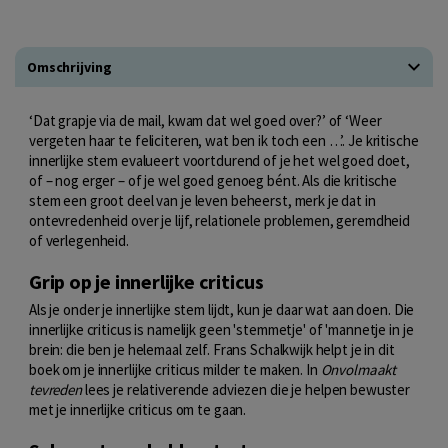
Omschrijving
‘Dat grapje via de mail, kwam dat wel goed over?’ of ‘Weer
vergeten haar te feliciteren, wat ben ik toch een …’. Je kritische
innerlijke stem evalueert voortdurend of je het wel goed doet,
of – nog erger – of je wel goed genoeg bént. Als die kritische
stem een groot deel van je leven beheerst, merk je dat in
ontevredenheid over je lijf, relationele problemen, geremdheid
of verlegenheid.
Grip op je innerlijke criticus
Als je onder je innerlijke stem lijdt, kun je daar wat aan doen. Die
innerlijke criticus is namelijk geen 'stemmetje' of 'mannetje in je
brein: die ben je helemaal zelf. Frans Schalkwijk helpt je in dit
boek om je innerlijke criticus milder te maken. In
Onvolmaakt
tevreden
lees je relativerende adviezen die je helpen bewuster
met je innerlijke criticus om te gaan.