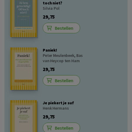
toch niet?
Silvia Pol
29,75
Bestellen
Paniek!
Peter Meulenbeek
,
Bas
van Heycop ten Ham
29,75
Bestellen
Je piekert je suf
Henk Hermans
29,75
Bestellen