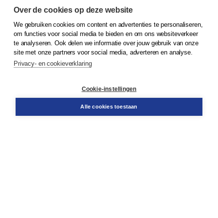
Over de cookies op deze website
We gebruiken cookies om content en advertenties te personaliseren,
© 2026
Koninklijke Boom uitgevers
om functies voor social media te bieden en om ons websiteverkeer
te analyseren. Ook delen we informatie over jouw gebruik van onze
Klantenservice
site met onze partners voor social media, adverteren en analyse.
Service & informatie
Privacy- en cookieverklaring
Contact
Retourneren
Docentenservice
Cookie-instellingen
Snel bestellen
Teamviewer
Alle cookies toestaan
Boom voor jou
Voor de boekhandel
Voor de pers
Publiceren bij Boom
Werken bij Boom & Vacatures
Over Boom
Wat ons drijft
Onze historie
Onze auteurs