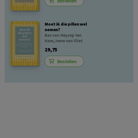
Bestellen
Moet ik die pillen wel
nemen?
Bas van Heycop ten
Ham
,
Irene van Vliet
29,75
Bestellen