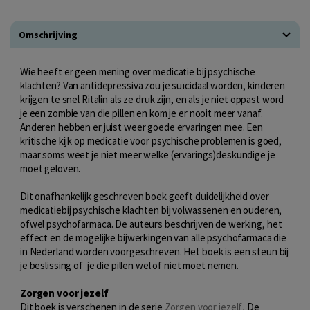
Omschrijving
Wie heeft er geen mening over medicatie bij psychische
klachten? Van antidepressiva zou je suïcidaal worden, kinderen
krijgen te snel Ritalin als ze druk zijn, en als je niet oppast word
je een zombie van die pillen en kom je er nooit meer vanaf.
Anderen hebben er juist weer goede ervaringen mee. Een
kritische kijk op medicatie voor psychische problemen is goed,
maar soms weet je niet meer welke (ervarings)deskundige je
moet geloven.
Dit onafhankelijk geschreven boek geeft duidelijkheid over
medicatiebij psychische klachten bij volwassenen en ouderen,
ofwel psychofarmaca. De auteurs beschrijven de werking, het
effect en de mogelijke bijwerkingen van alle psychofarmaca die
in Nederland worden voorgeschreven. Het boek is een steun bij
je beslissing of je die pillen wel of niet moet nemen.
Zorgen voor jezelf
Dit boek is verschenen in de serie
Zorgen voor jezelf
.
De