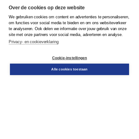
Over de cookies op deze website
We gebruiken cookies om content en advertenties te personaliseren,
© 2026
Koninklijke Boom uitgevers
om functies voor social media te bieden en om ons websiteverkeer
te analyseren. Ook delen we informatie over jouw gebruik van onze
Klantenservice
site met onze partners voor social media, adverteren en analyse.
Service & informatie
Privacy- en cookieverklaring
Contact
Retourneren
Docentenservice
Cookie-instellingen
Snel bestellen
Teamviewer
Alle cookies toestaan
Boom voor jou
Voor de boekhandel
Voor de pers
Publiceren bij Boom
Werken bij Boom & Vacatures
Over Boom
Wat ons drijft
Onze historie
Onze auteurs