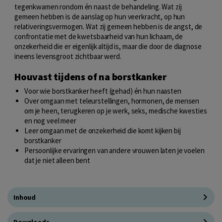
tegenkwamen rondom én naast de behandeling. Wat zij
gemeen hebben is de aanslag op hun veerkracht, op hun
relativeringsvermogen. Wat zij gemeen hebben is de angst, de
confrontatie met de kwetsbaarheid van hun lichaam, de
onzekerheid die er eigenlijk altijd is, maar die door de diagnose
ineens levensgroot zichtbaar werd.
Houvast tijdens of na borstkanker
Voor wie borstkanker heeft (gehad) én hun naasten
Over omgaan met teleurstellingen, hormonen, de mensen
om je heen, terugkeren op je werk, seks, medische kwesties
en nog veel meer
Leer omgaan met de onzekerheid die komt kijken bij
borstkanker
Persoonlijke ervaringen van andere vrouwen laten je voelen
dat je niet alleen bent
Inhoud
Downloads