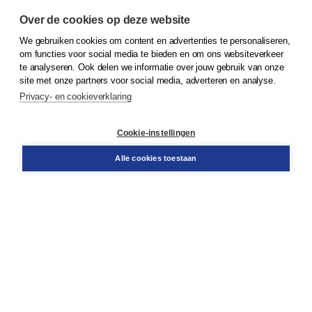
Over de cookies op deze website
We gebruiken cookies om content en advertenties te personaliseren,
© 2026
Koninklijke Boom uitgevers
om functies voor social media te bieden en om ons websiteverkeer
te analyseren. Ook delen we informatie over jouw gebruik van onze
Klantenservice
site met onze partners voor social media, adverteren en analyse.
Service & informatie
Privacy- en cookieverklaring
Contact
Retourneren
Docentenservice
Cookie-instellingen
Snel bestellen
Teamviewer
Alle cookies toestaan
Boom voor jou
Voor de boekhandel
Voor de pers
Publiceren bij Boom
Werken bij Boom & Vacatures
Over Boom
Wat ons drijft
Onze historie