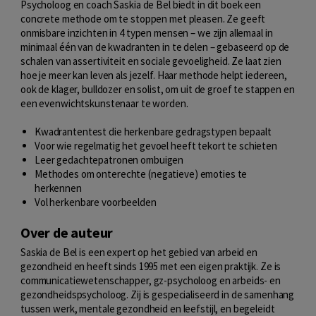
Psycholoog en coach Saskia de Bel biedt in dit boek een
concrete methode om te stoppen met pleasen. Ze geeft
onmisbare inzichten in 4 typen mensen – we zijn allemaal in
minimaal één van de kwadranten in te delen – gebaseerd op de
schalen van assertiviteit en sociale gevoeligheid. Ze laat zien
hoe je meer kan leven als jezelf. Haar methode helpt iedereen,
ook de klager, bulldozer en solist, om uit de groef te stappen en
een evenwichtskunstenaar te worden.
Kwadrantentest die herkenbare gedragstypen bepaalt
Voor wie regelmatig het gevoel heeft tekort te schieten
Leer gedachtepatronen ombuigen
Methodes om onterechte (negatieve) emoties te
herkennen
Vol herkenbare voorbeelden
Over de auteur
Saskia de Bel is een expert op het gebied van arbeid en
gezondheid en heeft sinds 1995 met een eigen praktijk. Ze is
communicatiewetenschapper, gz-psycholoog en arbeids- en
gezondheidspsycholoog. Zij is gespecialiseerd in de samenhang
tussen werk, mentale gezondheid en leefstijl, en begeleidt