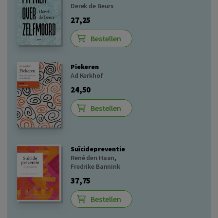
Derek de Beurs
27,25
Bestellen
Piekeren
Ad Kerkhof
24,50
Bestellen
Suïcidepreventie
René den Haan
,
Fredrike Bannink
37,75
Bestellen