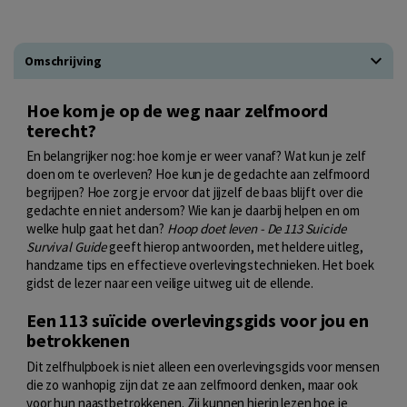
Omschrijving
Hoe kom je op de weg naar zelfmoord
terecht?
En belangrijker nog: hoe kom je er weer vanaf? Wat kun je zelf
doen om te overleven? Hoe kun je de gedachte aan zelfmoord
begrijpen? Hoe zorg je ervoor dat jijzelf de baas blijft over die
gedachte en niet andersom? Wie kan je daarbij helpen en om
welke hulp gaat het dan?
Hoop doet leven - De 113 Suicide
Survival Guide
geeft hierop antwoorden, met heldere uitleg,
handzame tips en effectieve overlevingstechnieken. Het boek
gidst de lezer naar een veilige uitweg uit de ellende.
Een 113 suïcide overlevingsgids voor jou en
betrokkenen
Dit zelfhulpboek is niet alleen een overlevingsgids voor mensen
die zo wanhopig zijn dat ze aan zelfmoord denken, maar ook
voor hun naastbetrokkenen. Zij kunnen hierin lezen hoe je