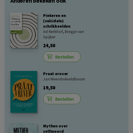
Anderen bekeken ook
Piekeren en
(suïcidale)
schrikbeelden
Ad Kerkhof
,
Bregje van
Spijker
24,50
Bestellen
Praat erover
Jan Meerdinkveldboom
19,50
Bestellen
Mythen over
zelfmoord