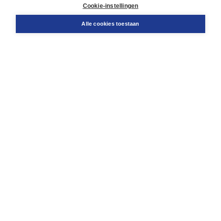
Docentenservice
Cookie-instellingen
Snel bestellen
Teamviewer
Alle cookies toestaan
Boom voor jou
Voor de boekhandel
Voor de pers
Publiceren bij Boom
Werken bij Boom & Vacatures
Over Boom
Wat ons drijft
Onze historie
Onze auteurs
Onze organisatie
Duurzaam ondernemen
Gratis verzending in NL vanaf € 20,-.
Veilig winkelen met Thuiswinkelwaarborg