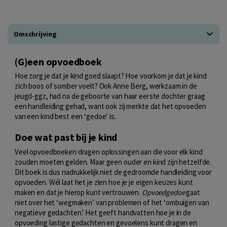
Omschrijving
(G)een opvoedboek
Hoe zorg je dat je kind goed slaapt? Hoe voorkom je dat je kind
zich boos of somber voelt? Ook Anne Berg, werkzaam in de
jeugd-ggz, had na de geboorte van haar eerste dochter graag
een handleiding gehad, want ook zij merkte dat het opvoeden
van een kind best een ‘gedoe’ is.
Doe wat past bij je kind
Veel opvoedboeken dragen oplossingen aan die voor elk kind
zouden moeten gelden. Maar geen ouder en kind zijn hetzelfde.
Dit boek is dus nadrukkelijk niet de gedroomde handleiding voor
opvoeden. Wél laat het je zien hoe je je eigen keuzes kunt
maken en dat je hierop kunt vertrouwen.
Opvoedgedoe
gaat
niet over het ‘wegmaken’ van problemen of het ‘ombuigen van
negatieve gedachten’. Het geeft handvatten hoe je in de
opvoeding lastige gedachten en gevoelens kunt dragen en