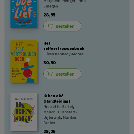
Marjolein Prenger
,
Irma
Smegen
28,95
Bestellen
Het
zelfvertrouwenboek
Eileen Kennedy-Moore
30,50
Bestellen
Ik ben oké
(Handleiding)
Nicolette Martel
,
Manon D. Mostert-
Uijterwijk
,
Mariken
Braber
25,25