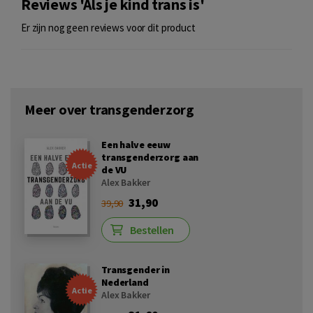
Reviews 'Als je kind trans is'
Er zijn nog geen reviews voor dit product
Meer over transgenderzorg
Een halve eeuw
transgenderzorg aan
Actie
de VU
Alex Bakker
31,90
39,90
Bestellen
Transgender in
Nederland
Actie
Alex Bakker