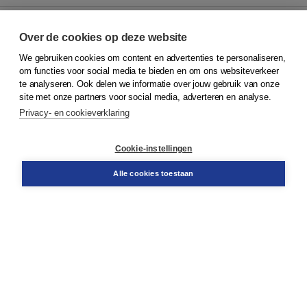
Over de cookies op deze website
We gebruiken cookies om content en advertenties te personaliseren,
© 2026
Koninklijke Boom uitgevers
om functies voor social media te bieden en om ons websiteverkeer
te analyseren. Ook delen we informatie over jouw gebruik van onze
Klantenservice
site met onze partners voor social media, adverteren en analyse.
Service & informatie
Privacy- en cookieverklaring
Contact
Retourneren
Docentenservice
Cookie-instellingen
Snel bestellen
Teamviewer
Alle cookies toestaan
Boom voor jou
Voor de boekhandel
Voor de pers
Publiceren bij Boom
Werken bij Boom & Vacatures
Over Boom
Wat ons drijft