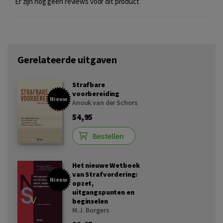
Er zijn nog geen reviews voor dit product
Gerelateerde uitgaven
Strafbare
voorbereiding
Nieuw
Anouk van der Schors
54,95
Bestellen
Het nieuwe Wetboek
van Strafvordering:
Nieuw
opzet,
uitgangspunten en
beginselen
M.J. Borgers