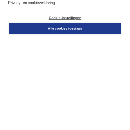
Privacy- en cookieverklaring
Contact
Retourneren
Docentenservice
Cookie-instellingen
Snel bestellen
Teamviewer
Alle cookies toestaan
Boom voor jou
Voor de boekhandel
Voor de pers
Publiceren bij Boom
Werken bij Boom & Vacatures
Over Boom
Wat ons drijft
Onze historie
Onze auteurs
Onze organisatie
Duurzaam ondernemen
Gratis verzending in NL vanaf € 20,-.