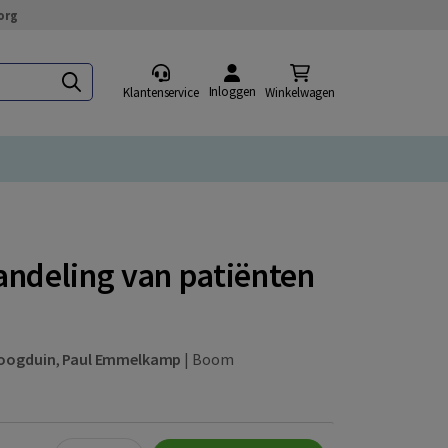
org
Inloggen
Klantenservice
Winkelwagen
ndeling van patiënten
oogduin
,
Paul Emmelkamp
|
Boom
Quantity