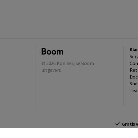
Kla
Ser
© 2026
Koninklijke Boom
Con
uitgevers
Ret
Doc
Sne
Tea
Gratis 