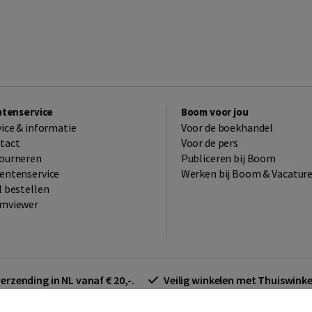
ntenservice
Boom voor jou
vice & informatie
Voor de boekhandel
tact
Voor de pers
ourneren
Publiceren bij Boom
entenservice
Werken bij Boom & Vacatur
l bestellen
mviewer
verzending in NL vanaf € 20,-.
Veilig winkelen met Thuiswin