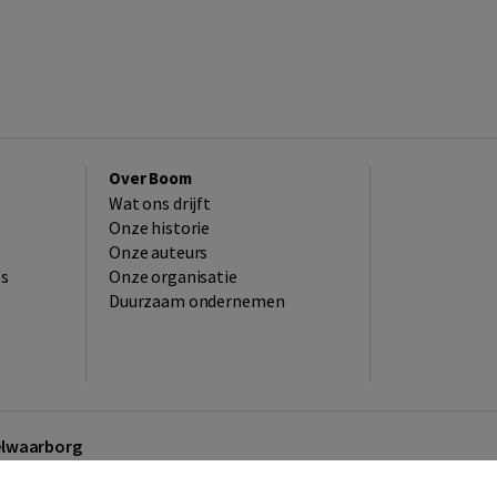
Over Boom
Wat ons drijft
Onze historie
Onze auteurs
es
Onze organisatie
Duurzaam ondernemen
kelwaarborg