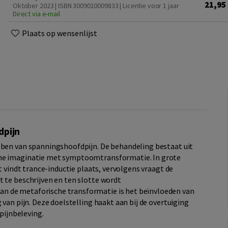
21,95
Oktober 2023 | ISBN 3009010009833 | Licentie voor 1 jaar
Direct via e-mail
Plaats op wensenlijst
dpijn
bben van spanningshoofdpijn. De behandeling bestaat uit
che imaginatie met symptoomtransformatie. In grote
st vindt trance-inductie plaats, vervolgens vraagt de
t te beschrijven en ten slotte wordt
n de metaforische transformatie is het beïnvloeden van
 van pijn. Deze doelstelling haakt aan bij de overtuiging
 pijnbeleving.