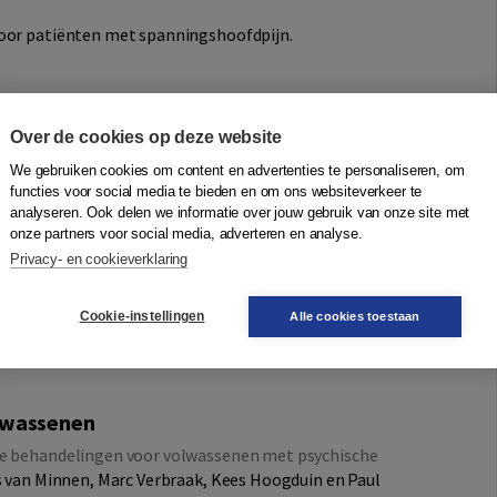
voor patiënten met spanningshoofdpijn.
sies. De patiënt wordt vertrouwd gemaakt met hypnose en
 kan oefenen.
Over de cookies op deze website
We gebruiken cookies om content en advertenties te personaliseren, om
functies voor social media te bieden en om ons websiteverkeer te
analyseren. Ook delen we informatie over jouw gebruik van onze site met
nde namen, zoals spierspanningshoofdpijn,
onze partners voor social media, adverteren en analyse.
thische hoofdpijn. Afhankelijk van de frequentie van de
Privacy- en cookieverklaring
gedeeld in een van de volgende vier klassen: infrequente,
ar), frequente episodische SH (vaker dan twaalf dagen per
ische SH (meer dan 180 dagen per jaar) en waarschijnlijk SH
Cookie-instellingen
Alle cookies toestaan
oep patiënten die waarschijnlijk SH hebben, maar waarbij
olwassenen
re behandelingen voor volwassenen met psychische
es van Minnen, Marc Verbraak, Kees Hoogduin en Paul