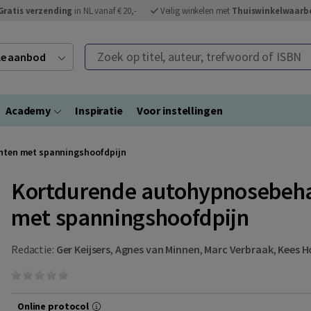
Gratis verzending
in NL vanaf € 20,-
Veilig winkelen met
Thuiswinkelwaarb
Zoek op titel, auteur, trefwoord of ISBN
ele aanbod
Academy
Inspiratie
Voor instellingen
nten met spanningshoofdpijn
Kortdurende autohypnosebeha
met spanningshoofdpijn
Redactie:
Ger Keijsers
,
Agnes van Minnen
,
Marc Verbraak
,
Kees H
Online protocol