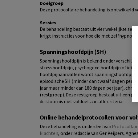
Doelgroep
Deze protocollaire behandeling is ontwikkeld 
Sessies
De behandeling bestaat uit vier wekelijkse ses
krijgt instructies voor hoe die met zelfhypnose
Spanningshoofdpijn (SH)
Spanningshoofdpijn is bekend onder verschille
stresshoofdpijn, psychogene hoofdpijn of idiopa
hoofdpijnaanvallen wordt spanningshoofdpijn in
episodische SH (minder dan twaalf dagen per ja
jaar maar minder dan 180 dagen per jaar), chron
(restgroep). Deze restgroep bestaat uit een gr
de stoornis niet voldoet aan alle criteria.
Online behandelprotocollen voor v
Deze behandeling is onderdeel van
Protocollai
klachten
, onder redactie van Ger Keijsers, Agn