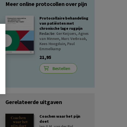
Meer online protocollen over pijn
Protocollaire behandeling
van patiënten met
chronische lage rugpijn
Redactie:
Ger Keijsers
,
Agnes
van Minnen
,
Marc Verbraak
,
Kees Hoogduin
,
Paul
Emmelkamp
21,95
Bestellen
Gerelateerde uitgaven
Coachen waar het pijn
doet
Ien G.M. van der Pol