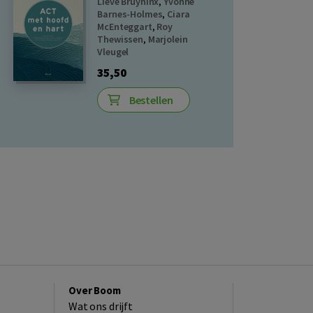
Lieve Bruyninx
,
Yvonne
Barnes-Holmes
,
Ciara
McEnteggart
,
Roy
Thewissen
,
Marjolein
Vleugel
35,50
Bestellen
Over Boom
Wat ons drijft