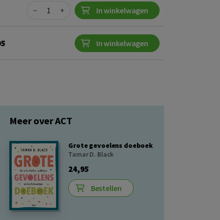
Quantity
−
+
In winkelwagen
95
In winkelwagen
Meer over ACT
Grote gevoelens doeboek
Tamar D. Black
24,95
Bestellen