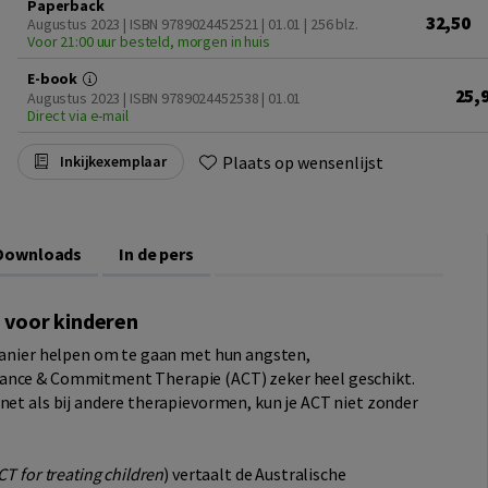
Paperback
32,50
Augustus 2023 | ISBN 9789024452521 | 01.01
| 256 blz.
Voor 21:00 uur besteld, morgen in huis
E-book
25,
Augustus 2023 | ISBN 9789024452538 | 01.01
Direct via e-mail
Plaats op wensenlijst
Inkijkexemplaar
Downloads
In de pers
 voor kinderen
 manier helpen om te gaan met hun angsten,
tance & Commitment Therapie (ACT) zeker heel geschikt.
net als bij andere therapievormen, kun je ACT niet zonder
T for treating children
) vertaalt de Australische