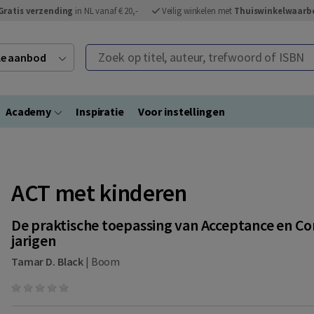
Gratis verzending
in NL vanaf € 20,-
Veilig winkelen met
Thuiswinkelwaarb
Zoek op titel, auteur, trefwoord of ISBN
ele aanbod
Academy
Inspiratie
Voor instellingen
ACT met kinderen
De praktische toepassing van Acceptance en Co
jarigen
Tamar D. Black
|
Boom