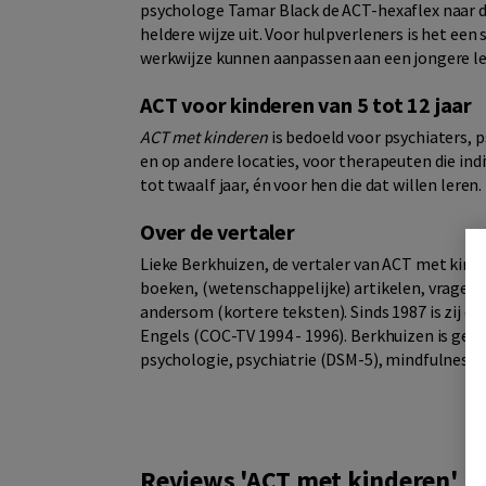
psychologe Tamar Black de ACT-hexaflex naar de
heldere wijze uit. Voor hulpverleners is het een
werkwijze kunnen aanpassen aan een jongere le
ACT voor kinderen van 5 tot 12 jaar
ACT met kinderen
is bedoeld voor psychiaters,
en op andere locaties, voor therapeuten die indiv
tot twaalf jaar, én voor hen die dat willen leren.
Over de vertaler
Lieke Berkhuizen, de vertaler van ACT met kinde
boeken, (wetenschappelijke) artikelen, vragenli
andersom (kortere teksten). Sinds 1987 is zij 
Engels (COC-TV 1994 - 1996). Berkhuizen is gesp
psychologie, psychiatrie (DSM-5), mindfulness/
Reviews 'ACT met kinderen'