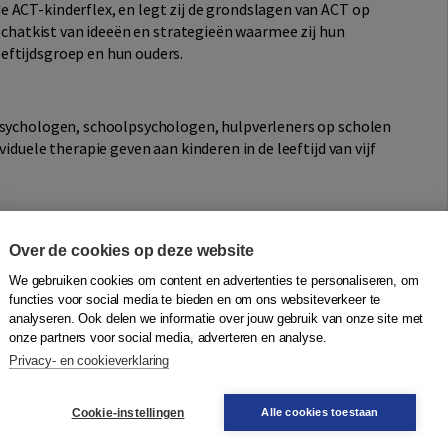
 ACT-kinderflex, en legt zij de grondslagen van ACT op
 schatkist van ideeën en strategieën waarmee zij hun
eftijdsgroep en hun ouders.
 psychologen, schoolpsychologen, hulpverleners op scholen
iduele therapie geven aan kinderen in de leeftijd van vijf
ren heeft meer dan 25 jaar ervaring in het vertalen van
Over de cookies op deze website
jsten e.d. vanuit het Engels naar het Nederlands en soms
We gebruiken cookies om content en advertenties te personaliseren, om
een afgestudeerd psycholoog en gediplomeerd tolk/vertaler
functies voor social media te bieden en om ons websiteverkeer te
ecialiseerd in vakliteratuur en publieksboeken over
analyseren. Ook delen we informatie over jouw gebruik van onze site met
meditatie, voeding en gezondheid.
onze partners voor social media, adverteren en analyse.
Privacy- en cookieverklaring
Cookie-instellingen
Alle cookies toestaan