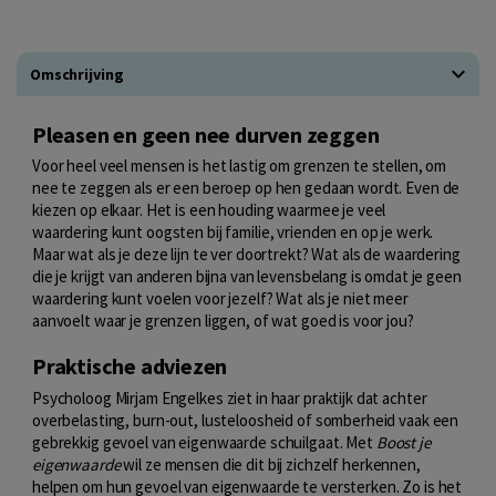
Omschrijving
Pleasen en geen nee durven zeggen
Voor heel veel mensen is het lastig om grenzen te stellen, om
nee te zeggen als er een beroep op hen gedaan wordt. Even de
kiezen op elkaar. Het is een houding waarmee je veel
waardering kunt oogsten bij familie, vrienden en op je werk.
Maar wat als je deze lijn te ver doortrekt? Wat als de waardering
die je krijgt van anderen bijna van levensbelang is omdat je geen
waardering kunt voelen voor jezelf? Wat als je niet meer
aanvoelt waar je grenzen liggen, of wat goed is voor jou?
Praktische adviezen
Psycholoog Mirjam Engelkes ziet in haar praktijk dat achter
overbelasting, burn-out, lusteloosheid of somberheid vaak een
gebrekkig gevoel van eigenwaarde schuilgaat. Met
Boost je
eigenwaarde
wil ze mensen die dit bij zichzelf herkennen,
helpen om hun gevoel van eigenwaarde te versterken. Zo is het