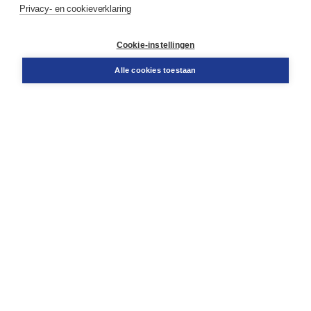
Privacy- en cookieverklaring
Contact
Retourneren
Docentenservice
Cookie-instellingen
Snel bestellen
Teamviewer
Alle cookies toestaan
Boom voor jou
Voor de boekhandel
Voor de pers
Publiceren bij Boom
Werken bij Boom & Vacatures
Over Boom
Wat ons drijft
Onze historie
Onze auteurs
Onze organisatie
Duurzaam ondernemen
Gratis verzending in NL vanaf € 20,-.