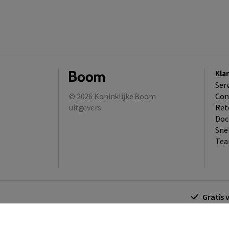
Kla
Ser
© 2026
Koninklijke Boom
Con
uitgevers
Ret
Doc
Sne
Tea
Gratis 