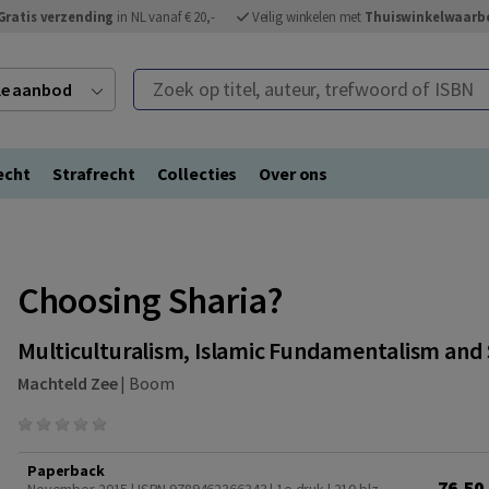
Gratis verzending
in NL vanaf € 20,-
Veilig winkelen met
Thuiswinkelwaarb
Zoek op titel, auteur, trefwoord of ISBN
ele aanbod
echt
Strafrecht
Collecties
Over ons
Choosing Sharia?
Multiculturalism, Islamic Fundamentalism and 
Machteld Zee
|
Boom
Paperback
76,50