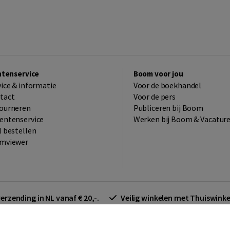
ntenservice
Boom voor jou
vice & informatie
Voor de boekhandel
tact
Voor de pers
ourneren
Publiceren bij Boom
entenservice
Werken bij Boom & Vacatur
l bestellen
mviewer
verzending in NL vanaf € 20,-.
Veilig winkelen met Thuiswin