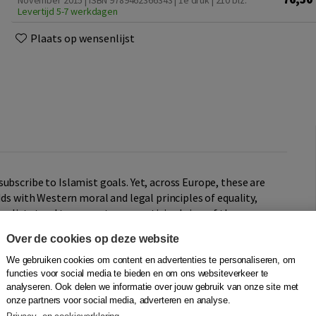
November 2015 | ISBN 9789462366343 | 1e druk
| 210 blz.
Levertijd 5-7 werkdagen
Plaats op wensenlijst
ubscribe to Islamist goals. Yet, across Europe, these are
dds with Western moral and legal principles of equality,
uralists tend to present a romanticised view of these
t motivates them and their practical consequences. Are
Over de cookies op deze website
onging for identity, as multiculturalists claim? What do
ts find it so difficult to counter their claims?
We gebruiken cookies om content en advertenties te personaliseren, om
functies voor social media te bieden en om ons websiteverkeer te
analyseren. Ook delen we informatie over jouw gebruik van onze site met
multiculturalism and Islamic fundamentalism. It provides a
onze partners voor social media, adverteren en analyse.
ia councils, and discusses the challenges they pose to