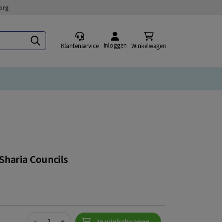
org
Inloggen
Klantenservice
Winkelwagen
Sharia Councils
Quantity
−
+
In winkelwagen