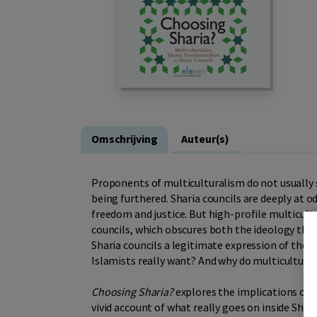
Omschrijving
Auteur(s)
Proponents of multiculturalism do not usually s
being furthered. Sharia councils are deeply at o
freedom and justice. But high-profile multicult
councils, which obscures both the ideology tha
Sharia councils a legitimate expression of the l
Islamists really want? And why do multiculturalis
Choosing Sharia?
explores the implications of 
vivid account of what really goes on inside Shar