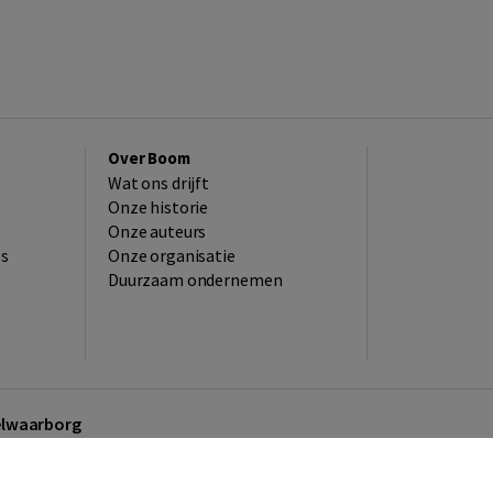
Over Boom
Wat ons drijft
Onze historie
Onze auteurs
es
Onze organisatie
Duurzaam ondernemen
kelwaarborg