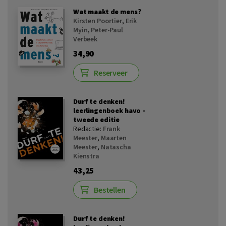
Wat maakt de mens?
Kirsten Poortier
,
Erik
Myin
,
Peter-Paul
Verbeek
34,90
Reserveer
Durf te denken!
leerlingenboek havo -
tweede editie
Redactie:
Frank
Meester
,
Maarten
Meester
,
Natascha
Kienstra
43,25
Bestellen
Durf te denken!