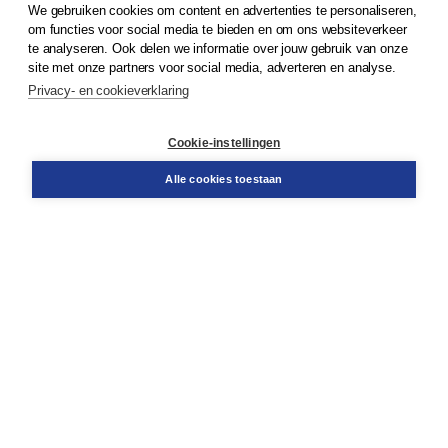
We gebruiken cookies om content en advertenties te personaliseren,
© 2026
Koninklijke Boom uitgevers
om functies voor social media te bieden en om ons websiteverkeer
te analyseren. Ook delen we informatie over jouw gebruik van onze
Klantenservice
site met onze partners voor social media, adverteren en analyse.
Service & informatie
Privacy- en cookieverklaring
Contact
Retourneren
Docentenservice
Cookie-instellingen
Snel bestellen
Teamviewer
Alle cookies toestaan
Boom voor jou
Voor de boekhandel
Voor de pers
Publiceren bij Boom
Werken bij Boom & Vacatures
Over Boom
Wat ons drijft
Onze historie
Onze auteurs
Onze organisatie
Duurzaam ondernemen