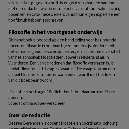
vakdidactiek gegeven wordt, is er gekozen voor een handboek
met een redactie, waarin een selectie van auteurs, vakdidactici,
docenten en Cito-medewerkers vanuit hun eigen expertise een
hoofdstuk hebben geschreven.
Filosofie in het voortgezet onderwijs
Dit handboek is bedoeld als een handleiding voor beginnende
docenten filosofie in het voortgezet onderwijs. Verder biedt
het verdieping voor ervaren docenten, en laat het de diversiteit
van het schoolvak filosofie zien, zowel in Nederland als in
Vlaanderen. Een van de redenen dat filosofie vertragen is, is
omdat filosofen altijd vragen ‘waarom’. De vraag waarom een
school filosofie zou moeten aanbieden, wordt met het lezen
van dit boek beantwoord.
‘Filosofie is vertragen.’ Wellicht heeft het daarom ruim 25 jaar
geduurd
voordat dit handboek verscheen.
Over de redactie
Desiree Berendsen is docent filosofie en coördinator scholing
en ontwikkeling op het Corderius College in Amersfoort.