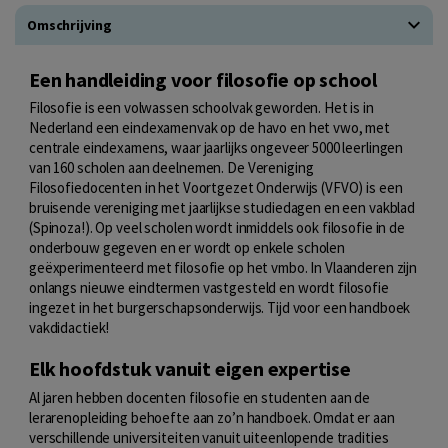
Omschrijving
Een handleiding voor filosofie op school
Filosofie is een volwassen schoolvak geworden. Het is in
Nederland een eindexamenvak op de havo en het vwo, met
centrale eindexamens, waar jaarlijks ongeveer 5000 leerlingen
van 160 scholen aan deelnemen. De Vereniging
Filosofiedocenten in het Voortgezet Onderwijs (VFVO) is een
bruisende vereniging met jaarlijkse studiedagen en een vakblad
(Spinoza!). Op veel scholen wordt inmiddels ook filosofie in de
onderbouw gegeven en er wordt op enkele scholen
geëxperimenteerd met filosofie op het vmbo. In Vlaanderen zijn
onlangs nieuwe eindtermen vastgesteld en wordt filosofie
ingezet in het burgerschapsonderwijs. Tijd voor een handboek
vakdidactiek!
Elk hoofdstuk vanuit eigen expertise
Al jaren hebben docenten filosofie en studenten aan de
lerarenopleiding behoefte aan zo’n handboek. Omdat er aan
verschillende universiteiten vanuit uiteenlopende tradities