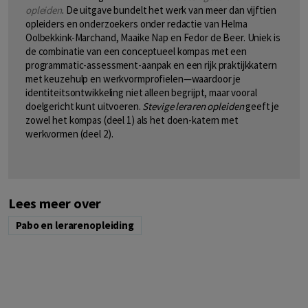
opleiden
. De uitgave bundelt het werk van meer dan vijftien
opleiders en onderzoekers onder redactie van Helma
Oolbekkink-Marchand, Maaike Nap en Fedor de Beer. Uniek is
de combinatie van een conceptueel kompas met een
programmatic-assessment-aanpak en een rijk praktijkkatern
met keuzehulp en werkvormprofielen—waardoor je
identiteitsontwikkeling niet alleen begrijpt, maar vooral
doelgericht kunt uitvoeren.
Stevige leraren opleiden
geeft je
zowel het kompas (deel 1) als het doen-katern met
werkvormen (deel 2).
Lees meer over
Pabo en lerarenopleiding