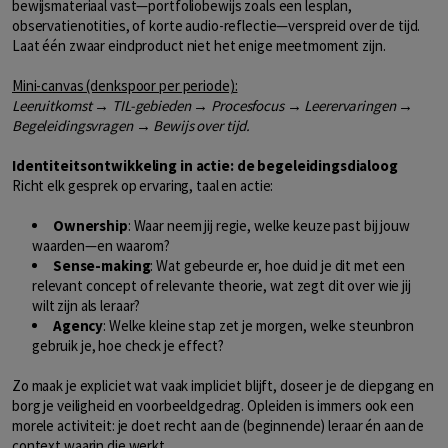
bewijsmateriaal vast—portfoliobewijs zoals een lesplan,
observatienotities, of korte audio-reflectie—verspreid over de tijd.
Laat één zwaar eindproduct niet het enige meetmoment zijn.
Mini-canvas (denkspoor per periode):
Leeruitkomst → TIL-gebieden → Procesfocus → Leerervaringen →
Begeleidingsvragen → Bewijs over tijd.
Identiteitsontwikkeling in actie: de begeleidingsdialoog
Richt elk gesprek op ervaring, taal en actie:
Ownership
: Waar neem jij regie, welke keuze past bij jouw
waarden—en waarom?
Sense-making
: Wat gebeurde er, hoe duid je dit met een
relevant concept of relevante theorie, wat zegt dit over wie jij
wilt zijn als leraar?
Agency
: Welke kleine stap zet je morgen, welke steunbron
gebruik je, hoe check je effect?
Zo maak je expliciet wat vaak impliciet blijft, doseer je de diepgang en
borg je veiligheid en voorbeeldgedrag. Opleiden is immers ook een
morele activiteit: je doet recht aan de (beginnende) leraar én aan de
context waarin die werkt.