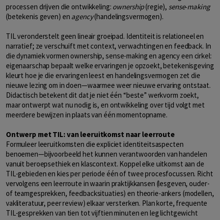
processen drijven die ontwikkeling:
ownership
(regie),
sense-making
(betekenis geven) en
agency
(handelingsvermogen).
TIL veronderstelt geen lineair groeipad. Identiteit is relationeel en
narratief; ze verschuift met context, verwachtingen en feedback. In
die dynamiek vormen ownership, sense-making en agency een cirkel:
eigenaarschap bepaalt welke ervaringen je opzoekt, betekenisgeving
kleurt hoe je die ervaringen leest en handelingsvermogen zet die
nieuwe lezing om in doen—waarmee weer nieuwe ervaring ontstaat.
Didactisch betekent dit dat je niet één “beste” werkvorm zoekt,
maar ontwerpt wat nu nodig is, en ontwikkeling over tijd volgt met
meerdere bewijzen in plaats van één momentopname.
Ontwerp met TIL: van leeruitkomst naar leerroute
Formuleer leeruitkomsten die expliciet identiteitsaspecten
benoemen—bijvoorbeeld het kunnen verantwoorden van handelen
vanuit beroepsethiek en klascontext. Koppel elke uitkomst aan de
TIL-gebieden en kies per periode één of twee procesfocussen. Richt
vervolgens een leerroute in waarin praktijkkansen (lesgeven, ouder-
of teamgesprekken, feedbacksituaties) en theorie-ankers (modellen,
vakliteratuur, peer review) elkaar versterken. Plan korte, frequente
TIL-gesprekken van tien tot vijftien minuten en leg lichtgewicht