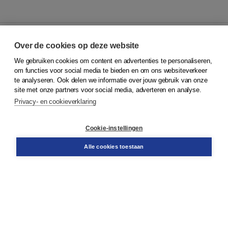
Over de cookies op deze website
We gebruiken cookies om content en advertenties te personaliseren,
© 2026
Koninklijke Boom uitgevers
om functies voor social media te bieden en om ons websiteverkeer
te analyseren. Ook delen we informatie over jouw gebruik van onze
Klantenservice
site met onze partners voor social media, adverteren en analyse.
Service & informatie
Privacy- en cookieverklaring
Contact
Retourneren
Docentenservice
Cookie-instellingen
Snel bestellen
Teamviewer
Alle cookies toestaan
Boom voor jou
Voor de boekhandel
Voor de pers
Publiceren bij Boom
Werken bij Boom & Vacatures