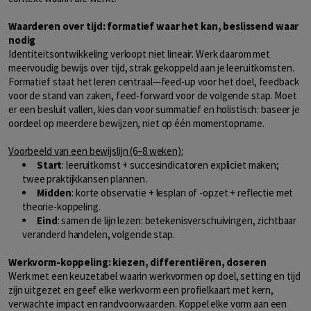
Waarderen over tijd: formatief waar het kan, beslissend waar
nodig
Identiteitsontwikkeling verloopt niet lineair. Werk daarom met
meervoudig bewijs over tijd, strak gekoppeld aan je leeruitkomsten.
Formatief staat het leren centraal—feed-up voor het doel, feedback
voor de stand van zaken, feed-forward voor de volgende stap. Moet
er een besluit vallen, kies dan voor summatief en holistisch: baseer je
oordeel op meerdere bewijzen, niet op één momentopname.
Voorbeeld van een bewijslijn (6–8 weken):
Start
: leeruitkomst + succesindicatoren expliciet maken;
twee praktijkkansen plannen.
Midden
: korte observatie + lesplan of -opzet + reflectie met
theorie-koppeling.
Eind
: samen de lijn lezen: betekenisverschuivingen, zichtbaar
veranderd handelen, volgende stap.
Werkvorm-koppeling: kiezen, differentiëren, doseren
Werk met een keuzetabel waarin werkvormen op doel, setting en tijd
zijn uitgezet en geef elke werkvorm een profielkaart met kern,
verwachte impact en randvoorwaarden. Koppel elke vorm aan een