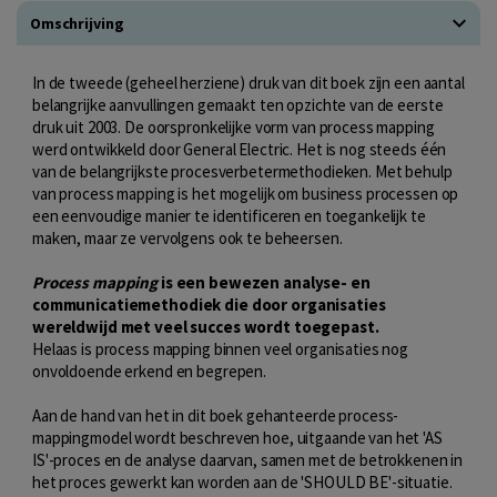
Omschrijving
In de tweede (geheel herziene) druk van dit boek zijn een aantal
belangrijke aanvullingen gemaakt ten opzichte van de eerste
druk uit 2003. De oorspronkelijke vorm van process mapping
werd ontwikkeld door General Electric. Het is nog steeds één
van de belangrijkste procesverbetermethodieken. Met behulp
van process mapping is het mogelijk om business processen op
een eenvoudige manier te identificeren en toegankelijk te
maken, maar ze vervolgens ook te beheersen.
Process mapping
is een bewezen analyse- en
communicatiemethodiek die door organisaties
wereldwijd met veel succes wordt toegepast.
Helaas is process mapping binnen veel organisaties nog
onvoldoende erkend en begrepen.
Aan de hand van het in dit boek gehanteerde process-
mappingmodel wordt beschreven hoe, uitgaande van het 'AS
IS'-proces en de analyse daarvan, samen met de betrokkenen in
het proces gewerkt kan worden aan de 'SHOULD BE'-situatie.