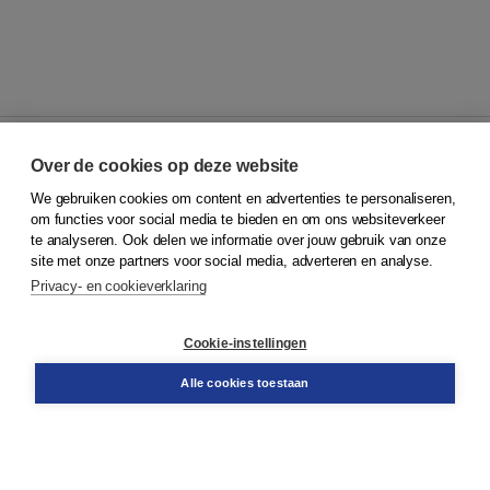
Over de cookies op deze website
We gebruiken cookies om content en advertenties te personaliseren,
© 2026
Koninklijke Boom uitgevers
om functies voor social media te bieden en om ons websiteverkeer
te analyseren. Ook delen we informatie over jouw gebruik van onze
Klantenservice
site met onze partners voor social media, adverteren en analyse.
Service & informatie
Privacy- en cookieverklaring
Contact
Retourneren
Docentenservice
Cookie-instellingen
Snel bestellen
Teamviewer
Alle cookies toestaan
Boom voor jou
Voor de boekhandel
Voor de pers