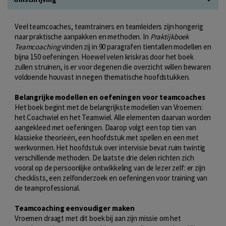
Veel teamcoaches, teamtrainers en teamleiders zijn hongerig
naar praktische aanpakken en methoden. In
Praktijkboek
Teamcoaching
vinden zij in 90 paragrafen tientallen modellen en
bijna 150 oefeningen. Hoewel velen kriskras door het boek
zullen struinen, is er voor degenen die overzicht willen bewaren
voldoende houvast in negen thematische hoofdstukken.
Belangrijke modellen en oefeningen voor teamcoaches
Het boek begint met de belangrijkste modellen van Vroemen:
het Coachwiel en het Teamwiel. Alle elementen daarvan worden
aangekleed met oefeningen. Daarop volgt een top tien van
klassieke theorieën, een hoofdstuk met spellen en een met
werkvormen. Het hoofdstuk over intervisie bevat ruim twintig
verschillende methoden. De laatste drie delen richten zich
vooral op de persoonlijke ontwikkeling van de lezer zelf: er zijn
checklists, een zelfonderzoek en oefeningen voor training van
de teamprofessional.
Teamcoaching eenvoudiger maken
Vroemen draagt met dit boek bij aan zijn missie om het