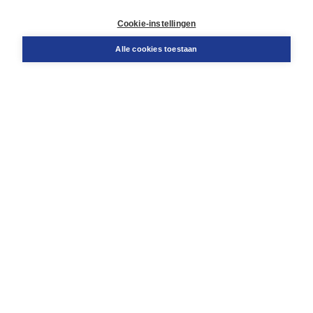
Retourneren
Docentenservice
Cookie-instellingen
Snel bestellen
Teamviewer
Alle cookies toestaan
Boom voor jou
Voor de boekhandel
Voor de pers
Publiceren bij Boom
Werken bij Boom & Vacatures
Over Boom
Wat ons drijft
Onze historie
Onze auteurs
Onze organisatie
Duurzaam ondernemen
Gratis verzending in NL vanaf € 20,-.
Veilig winkelen met Thuiswinkelwaarborg