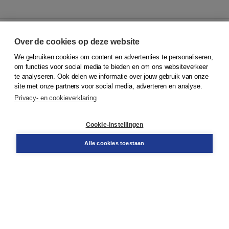
Over de cookies op deze website
We gebruiken cookies om content en advertenties te personaliseren,
© 2026
Koninklijke Boom uitgevers
om functies voor social media te bieden en om ons websiteverkeer
te analyseren. Ook delen we informatie over jouw gebruik van onze
Klantenservice
site met onze partners voor social media, adverteren en analyse.
Service & informatie
Privacy- en cookieverklaring
Contact
Retourneren
Docentenservice
Cookie-instellingen
Snel bestellen
Teamviewer
Alle cookies toestaan
Boom voor jou
Voor de boekhandel
Voor de pers
Publiceren bij Boom
Werken bij Boom & Vacatures
Over Boom