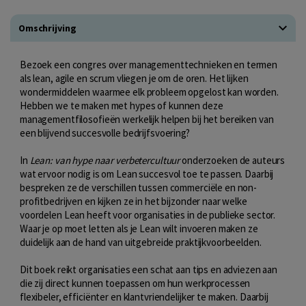
Omschrijving
Bezoek een congres over managementtechnieken en termen
als lean, agile en scrum vliegen je om de oren. Het lijken
wondermiddelen waarmee elk probleem opgelost kan worden.
Hebben we te maken met hypes of kunnen deze
managementfilosofieën werkelijk helpen bij het bereiken van
een blijvend succesvolle bedrijfsvoering?
In
Lean: van hype naar verbetercultuur
onderzoeken de auteurs
wat ervoor nodig is om Lean succesvol toe te passen. Daarbij
bespreken ze de verschillen tussen commerciële en non-
profitbedrijven en kijken ze in het bijzonder naar welke
voordelen Lean heeft voor organisaties in de publieke sector.
Waar je op moet letten als je Lean wilt invoeren maken ze
duidelijk aan de hand van uitgebreide praktijkvoorbeelden.
Dit boek reikt organisaties een schat aan tips en adviezen aan
die zij direct kunnen toepassen om hun werkprocessen
flexibeler, efficiënter en klantvriendelijker te maken. Daarbij