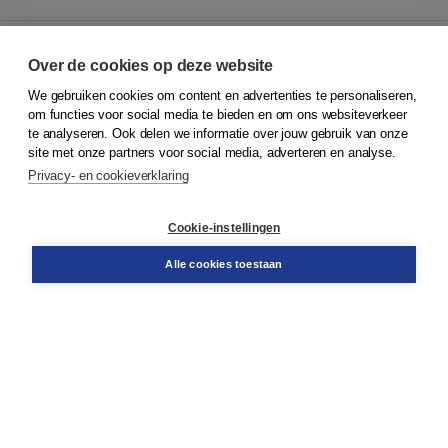
Over de cookies op deze website
We gebruiken cookies om content en advertenties te personaliseren,
© 2026
Koninklijke Boom uitgevers
om functies voor social media te bieden en om ons websiteverkeer
te analyseren. Ook delen we informatie over jouw gebruik van onze
Klantenservice
site met onze partners voor social media, adverteren en analyse.
Service & informatie
Privacy- en cookieverklaring
Contact
Retourneren
Docentenservice
Cookie-instellingen
Snel bestellen
Teamviewer
Alle cookies toestaan
Boom voor jou
Voor de boekhandel
Voor de pers
Publiceren bij Boom
Werken bij Boom & Vacatures
Over Boom
Wat ons drijft