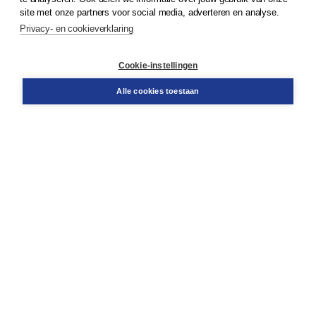
Klantenservice
site met onze partners voor social media, adverteren en analyse.
Service & informatie
Privacy- en cookieverklaring
Contact
Retourneren
Docentenservice
Cookie-instellingen
Snel bestellen
Teamviewer
Alle cookies toestaan
Boom voor jou
Voor de boekhandel
Voor de pers
Publiceren bij Boom
Werken bij Boom & Vacatures
Over Boom
Wat ons drijft
Onze historie
Onze auteurs
Onze organisatie
Duurzaam ondernemen