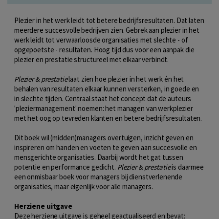
Plezier in het werk leidt tot betere bedrijfsresultaten. Dat laten
meerdere succesvolle bedrijven zien. Gebrek aan plezier in het
werk leidt tot verwaarloosde organisaties met slechte - of
opgepoetste - resultaten. Hoog tijd dus voor een aanpak die
plezier en prestatie structureel met elkaar verbindt.
Plezier & prestatie
laat zien hoe plezier in het werk én het
behalen van resultaten elkaar kunnen versterken, in goede en
in slechte tijden. Centraal staat het concept dat de auteurs
'pleziermanagement' noemen: het managen van werkplezier
met het oog op tevreden klanten en betere bedrijfsresultaten.
Dit boek wil (midden)managers overtuigen, inzicht geven en
inspireren om handen en voeten te geven aan succesvolle en
mensgerichte organisaties. Daarbij wordt het gat tussen
potentie en performance gedicht.
Plezier & prestatie
is daarmee
een onmisbaar boek voor managers bij dienstverlenende
organisaties, maar eigenlijk voor alle managers.
Herziene uitgave
Deze herziene uitgave is geheel geactualiseerd en bevat: