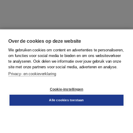
Over de cookies op deze website
We gebruiken cookies om content en advertenties te personaliseren,
© 2026
Koninklijke Boom uitgevers
om functies voor social media te bieden en om ons websiteverkeer
te analyseren. Ook delen we informatie over jouw gebruik van onze
Klantenservice
site met onze partners voor social media, adverteren en analyse.
Service & informatie
Privacy- en cookieverklaring
Contact
Retourneren
Docentenservice
Cookie-instellingen
Snel bestellen
Teamviewer
Alle cookies toestaan
Boom voor jou
Voor de boekhandel
Voor de pers
Publiceren bij Boom