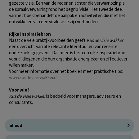
gezette visie. Een van de redenen achter die verwaarlozing is
de spraakverwarring rond het begrip 'visie'. Het tweede deel
van het boek behandelt de aanpak en activiteiten die met het
ontwikkelen van een vitale visie zijn verbonden.
Rijke inspiratiebron
Naast de vele praktijkvoorbeelden geeft
Kus de visie wakker
een overzicht van alle relevante literatuur en van recente
onderzoeksgegevens. Daarmee is het een rijke inspiratiebron
voor al diegenen die hun organisatie energieker en effectiever
willen maken.
Voor meer informatie over het boek en meer praktische tips:
www.kusdevisiewakker.nl
.
Voor wie?
Kus de visie wakker
is bedoeld voor managers, adviseurs en
consultants.
Inhoud