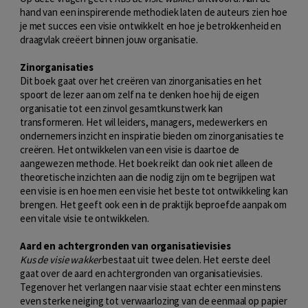
hand van een inspirerende methodiek laten de auteurs zien hoe
je met succes een visie ontwikkelt en hoe je betrokkenheid en
draagvlak creëert binnen jouw organisatie.
Zinorganisaties
Dit boek gaat over het creëren van zinorganisaties en het
spoort de lezer aan om zelf na te denken hoe hij de eigen
organisatie tot een zinvol gesamtkunstwerk kan
transformeren. Het wil leiders, managers, medewerkers en
ondernemers inzicht en inspiratie bieden om zinorganisaties te
creëren. Het ontwikkelen van een visie is daartoe de
aangewezen methode. Het boek reikt dan ook niet alleen de
theoretische inzichten aan die nodig zijn om te begrijpen wat
een visie is en hoe men een visie het beste tot ontwikkeling kan
brengen. Het geeft ook een in de praktijk beproefde aanpak om
een vitale visie te ontwikkelen.
Aard en achtergronden van organisatievisies
Kus de visie wakker
bestaat uit twee delen. Het eerste deel
gaat over de aard en achtergronden van organisatievisies.
Tegenover het verlangen naar visie staat echter een minstens
even sterke neiging tot verwaarlozing van de eenmaal op papier