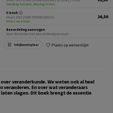
Maart 2015 | ISBN 9789462201408 | 1e druk
| 176 blz.
Vandaag besteld, dinsdag in huis
E-book
26,50
Maart 2015 | ISBN 9789462201521
Direct via e-mail
Beoordeling aanvragen
Voor docenten met een onderwijsaccount
Plaats op wensenlijst
Inkijkexemplaar
n over veranderkunde. We weten ook al heel
aan veranderen. En over wat veranderaars
aten slagen. Dit boek brengt de essentie