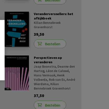
Bestellen
Veranderversnellers: het
afkijkboek
Kilian Bennebroek
Gravenhorst
39,50
Bestellen
Perspectieven op
veranderen
Jaap Boonstra
,
Deanne den
Hartog
,
Léon de Caluwé
,
Hans Vermaak
,
Henk
Volberda
,
Rob van Es
,
André
Wierdsma
,
Kilian
Bennebroek Gravenhorst
37,50
Bestellen