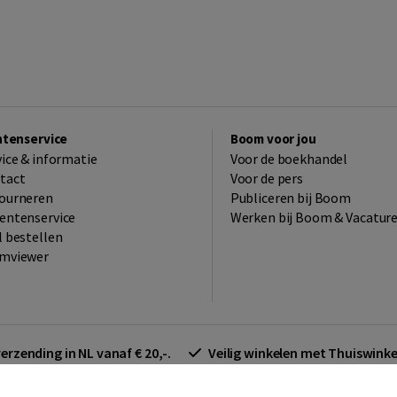
ntenservice
Boom voor jou
vice & informatie
Voor de boekhandel
tact
Voor de pers
ourneren
Publiceren bij Boom
entenservice
Werken bij Boom & Vacatur
l bestellen
mviewer
verzending in NL vanaf € 20,-.
Veilig winkelen met Thuiswin