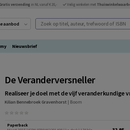
Gratis verzending
in NL vanaf € 20,-
Veilig winkelen met
Thuiswinkelwaarb
Zoek op titel, auteur, trefwoord of ISBN
ele aanbod
emy
Nieuwsbrief
De Veranderversneller
Realiseer je doel met de vijf veranderkundige 
Kilian Bennebroek Gravenhorst
|
Boom
Paperback
32,95