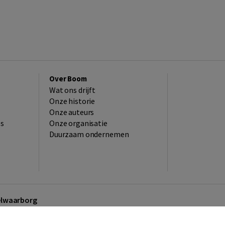
Over Boom
Wat ons drijft
Onze historie
Onze auteurs
es
Onze organisatie
Duurzaam ondernemen
kelwaarborg