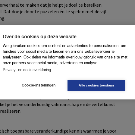
erverhaal te maken dat je helpt je doel te bereiken.
. Dat doe je door te puzzelen én te spelen met de vijf
ng.
Over de cookies op deze website
hoe, en wie?) zijn eenvoudig en algemeen bekend. Het zijn
 Ook leiders stellen deze vragen, alleen vaak op een eerder
We gebruiken cookies om content en advertenties te personaliseren, om
anderen die vragen gaan stellen, zijn de leiders vaak
functies voor social media te bieden en om ons websiteverkeer te
analyseren. Ook delen we informatie over jouw gebruik van onze site met
t antwoord wisten. Of het antwoord is inmiddels zo
onze partners voor social media, adverteren en analyse.
ijpen dat anderen die vragen stellen.
Privacy- en cookieverklaring
s veel minder vanzelfsprekend dan het stellen van de
Cookie-instellingen
Alle cookies toestaan
 antwoorden te komen. Dat is in eerste instantie een
iteit. Door flink te puzzelen leer je een veranderverhaal
kel je het veranderkundig vakmanschap en de vertelkunst
realiseren.
tisch toepasbare veranderkundige kennis waarmee je voor