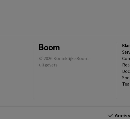
Kla
Ser
© 2026
Koninklijke Boom
Con
uitgevers
Ret
Doc
Sne
Tea
Gratis 