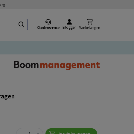
org
Inloggen
Klantenservice
Winkelwagen
vragen
Quantity
−
+
In winkelwagen