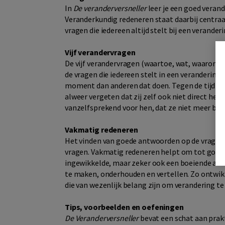
In
De veranderversneller
leer je een goed verand
Veranderkundig redeneren staat daarbij centraal
vragen die iedereen altijd stelt bij een veranderi
Vijf verandervragen
De vijf verandervragen (waartoe, wat, waarom, 
de vragen die iedereen stelt in een verandering.
moment dan anderen dat doen. Tegen de tijd dat 
alweer vergeten dat zij zelf ook niet direct he
vanzelfsprekend voor hen, dat ze niet meer begr
Vakmatig redeneren
Het vinden van goede antwoorden op de vragen i
vragen. Vakmatig redeneren helpt om tot goede
ingewikkelde, maar zeker ook een boeiende activ
te maken, onderhouden en vertellen. Zo ontwik
die van wezenlijk belang zijn om verandering te 
Tips, voorbeelden en oefeningen
De Veranderversneller
bevat een schat aan prak