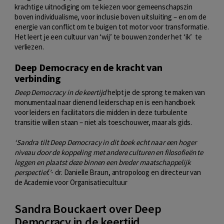
krachtige uitnodiging om te kiezen voor gemeenschapszin
boven individualisme, voor inclusie boven uitsluiting
–
en om de
energie van conflict om te buigen tot motor voor transformatie.
Het leert je een cultuur van ‘wij’ te bouwen zonder het ‘ik’
te
verliezen.
Deep Democracy en de kracht van
verbinding
Deep Democracy in de keertijd
helpt je de sprong te maken van
monumentaal naar dienend leiderschap en is een handboek
voor leiders en facilitators die midden in deze turbulente
transitie willen staan
–
niet als toeschouwer, maar als gids.
‘
Sandra tilt Deep Democracy in dit boek echt naar een hoger
niveau door de koppeling met andere culturen en filosofieën te
leggen en plaatst deze binnen een breder maatschappelijk
perspectief.
’
- dr. Danielle Braun, antropoloog en directeur van
de Academie voor Organisatiecultuur
Sandra Bouckaert over Deep
Democracy in de keertijd