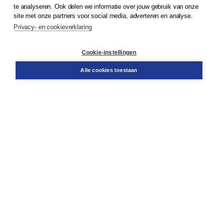
te analyseren. Ook delen we informatie over jouw gebruik van onze
Klantenservice
site met onze partners voor social media, adverteren en analyse.
Service & informatie
Privacy- en cookieverklaring
Contact
Retourneren
Docentenservice
Cookie-instellingen
Snel bestellen
Teamviewer
Alle cookies toestaan
Boom voor jou
Voor de boekhandel
Voor de pers
Publiceren bij Boom
Werken bij Boom & Vacatures
Over Boom
Wat ons drijft
Onze historie
Onze auteurs
Onze organisatie
Duurzaam ondernemen