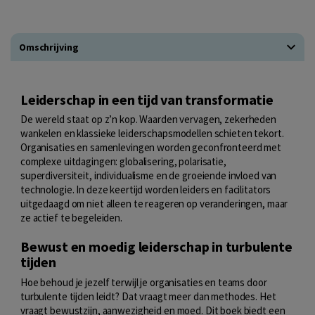
Omschrijving
Leiderschap in een tijd van transformatie
De wereld staat op z
’
n kop. Waarden vervagen, zekerheden
wankelen en klassieke leiderschapsmodellen schieten tekort.
Organisaties en samenlevingen worden geconfronteerd met
complexe uitdagingen: globalisering, polarisatie,
superdiversiteit, individualisme en de groeiende invloed van
technologie. In deze keertijd worden leiders en facilitators
uitgedaagd om niet alleen te reageren op veranderingen, maar
ze actief te begeleiden.
Bewust en moedig leiderschap in turbulente
tijden
Hoe behoud je jezelf terwijl je organisaties en teams door
turbulente tijden leidt? Dat vraagt meer dan methodes. Het
vraagt bewustzijn, aanwezigheid en moed. Dit boek biedt een