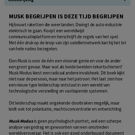
MUSK BEGRIJPEN IS DEZE TIJD BEGRIJPEN
Hij bouwt raketten die weer landen. Dwingt de auto-industrie
elektrisch te gaan. Koopt een wereldwijd
communicatieplatform en herschrijft de regels van het spel.
Met één druk op de knop van zijn satellietnetwerk kan hij het lot
van hele naties bezegelen.
Elon Musk is voor de één een visionair genie en voor de ander
een groot gevaar. Maar wat als beide beelden tekortschieten?
Musk Modus kiest een radicaal andere invalshoek. Dit boek kijkt
niet naar de persoon, maar naar het patroon. Het laat zien hoe
een nieuw type leiderschap ontstaat in een wereld van
technologische versnelling en vastlopende systemen.
Dit leiderschap maakt ongekende doorbraken mogelijk, maar
leidt ook tot polarisatie, machtsconcentratie en ontwrichting.
Musk Modus
is geen psychologisch portret, wel een scherpe
analyse van gedrag en gewoonten van een omstreden
wereldveroveraar. Het is ook een goed onderbouwd document