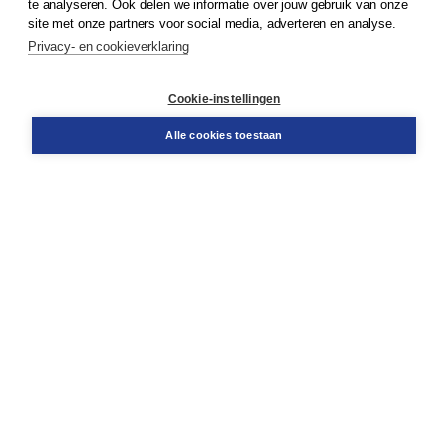
te analyseren. Ook delen we informatie over jouw gebruik van onze
Klantenservice
site met onze partners voor social media, adverteren en analyse.
Service & informatie
Privacy- en cookieverklaring
Contact
Retourneren
Docentenservice
Cookie-instellingen
Snel bestellen
Teamviewer
Alle cookies toestaan
Boom voor jou
Voor de boekhandel
Voor de pers
Publiceren bij Boom
Werken bij Boom & Vacatures
Over Boom
Wat ons drijft
Onze historie
Onze auteurs
Onze organisatie
Duurzaam ondernemen