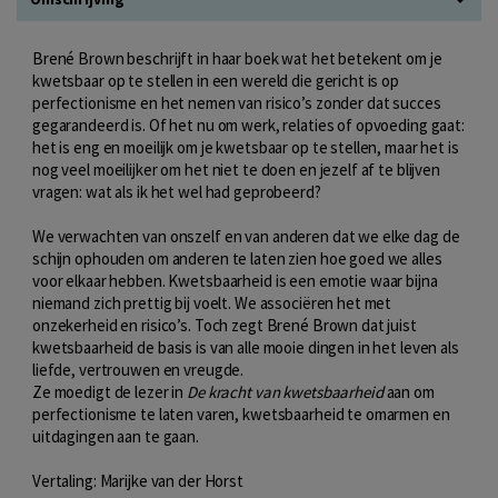
Brené Brown beschrijft in haar boek wat het betekent om je
kwetsbaar op te stellen in een wereld die gericht is op
perfectionisme en het nemen van risico’s zonder dat succes
gegarandeerd is. Of het nu om werk, relaties of opvoeding gaat:
het is eng en moeilijk om je kwetsbaar op te stellen, maar het is
nog veel moeilijker om het niet te doen en jezelf af te blijven
vragen: wat als ik het wel had geprobeerd?
We verwachten van onszelf en van anderen dat we elke dag de
schijn ophouden om anderen te laten zien hoe goed we alles
voor elkaar hebben. Kwetsbaarheid is een emotie waar bijna
niemand zich prettig bij voelt. We associëren het met
onzekerheid en risico’s. Toch zegt Brené Brown dat juist
kwetsbaarheid de basis is van alle mooie dingen in het leven als
liefde, vertrouwen en vreugde.
Ze moedigt de lezer in
De kracht van kwetsbaarheid
aan om
perfectionisme te laten varen, kwetsbaarheid te omarmen en
uitdagingen aan te gaan.
Vertaling: Marijke van der Horst