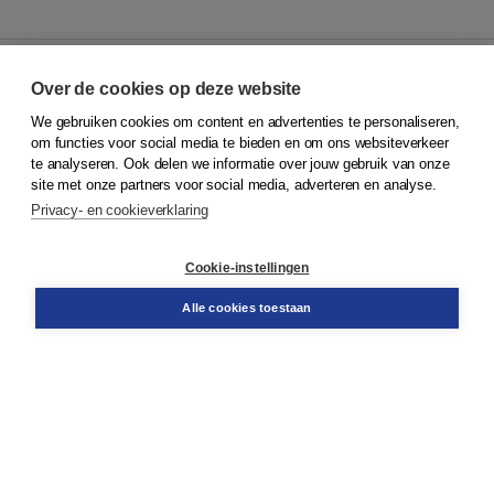
Over de cookies op deze website
We gebruiken cookies om content en advertenties te personaliseren,
© 2026
Koninklijke Boom uitgevers
om functies voor social media te bieden en om ons websiteverkeer
te analyseren. Ook delen we informatie over jouw gebruik van onze
Klantenservice
site met onze partners voor social media, adverteren en analyse.
Service & informatie
Privacy- en cookieverklaring
Contact
Retourneren
Docentenservice
Cookie-instellingen
Snel bestellen
Teamviewer
Alle cookies toestaan
Boom voor jou
Voor de boekhandel
Voor de pers
Publiceren bij Boom
Werken bij Boom & Vacatures
Over Boom