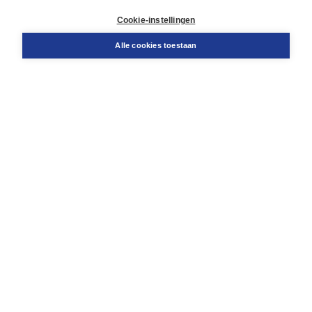
Retourneren
Docentenservice
Cookie-instellingen
Snel bestellen
Teamviewer
Alle cookies toestaan
Boom voor jou
Voor de boekhandel
Voor de pers
Publiceren bij Boom
Werken bij Boom & Vacatures
Over Boom
Wat ons drijft
Onze historie
Onze auteurs
Onze organisatie
Duurzaam ondernemen
Gratis verzending in NL vanaf € 20,-.
Veilig winkelen met Thuiswinkelwaarborg