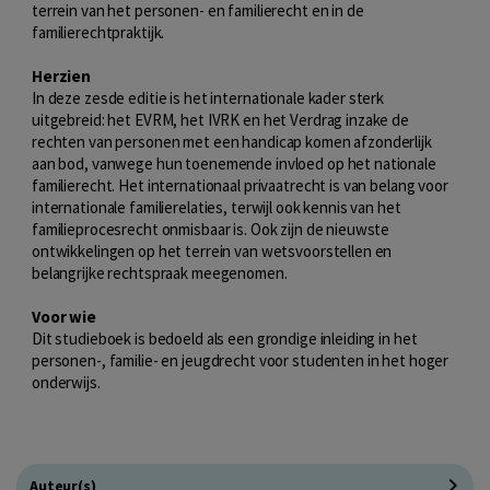
terrein van het personen- en familierecht en in de
familierechtpraktijk.
Herzien
In deze zesde editie is het internationale kader sterk
uitgebreid: het EVRM, het IVRK en het Verdrag inzake de
rechten van personen met een handicap komen afzonderlijk
aan bod, vanwege hun toenemende invloed op het nationale
familierecht. Het internationaal privaatrecht is van belang voor
internationale familierelaties, terwijl ook kennis van het
familieprocesrecht onmisbaar is. Ook zijn de nieuwste
ontwikkelingen op het terrein van wetsvoorstellen en
belangrijke rechtspraak meegenomen.
Voor wie
Dit studieboek is bedoeld als een grondige inleiding in het
personen-, familie- en jeugdrecht voor studenten in het hoger
onderwijs.
Auteur(s)