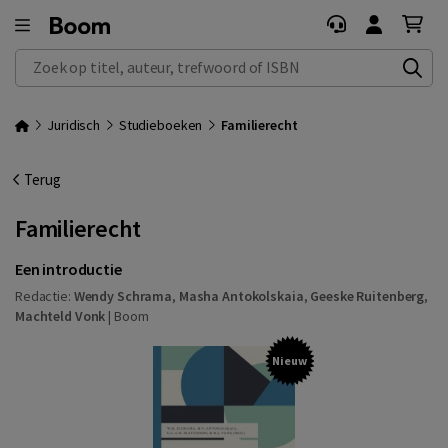
Zoek op titel, auteur, trefwoord of ISBN
Juridisch
Studieboeken
Familierecht
Terug
Familierecht
Een introductie
Redactie:
Wendy Schrama
,
Masha Antokolskaia
,
Geeske Ruitenberg
,
Machteld Vonk
|
Boom
Nieuw