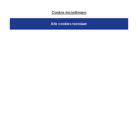
Retourneren
Docentenservice
Cookie-instellingen
Snel bestellen
Teamviewer
Alle cookies toestaan
Boom voor jou
Voor de boekhandel
Voor de pers
Publiceren bij Boom
Werken bij Boom & Vacatures
Over Boom
Wat ons drijft
Onze historie
Onze auteurs
Onze organisatie
Duurzaam ondernemen
Gratis verzending in NL vanaf € 20,-.
Veilig winkelen met Thuiswinkelwaarborg