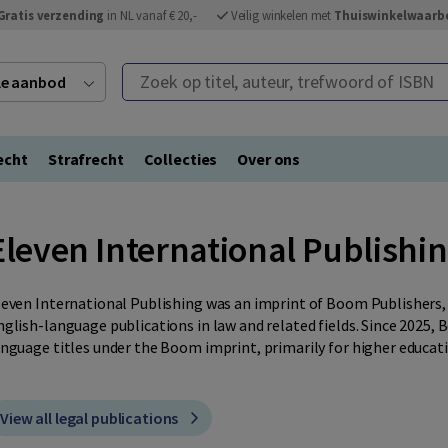
Gratis verzending
in NL vanaf € 20,-
Veilig winkelen met
Thuiswinkelwaarb
Zoek op titel, auteur, trefwoord of ISBN
ele aanbod
echt
Strafrecht
Collecties
Over ons
Eleven International Publishi
leven International Publishing was an imprint of Boom Publishers, 
nglish-language publications in law and related fields. Since 2025,
anguage titles under the Boom imprint, primarily for higher educat
View all legal publications