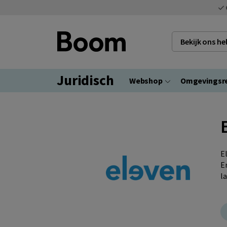
Bekijk ons h
Juridisch
Webshop
Omgevingsr
E
E
l