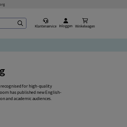
org
Inloggen
Klantenservice
Winkelwagen
ng
recognised for high-quality
 Boom has published new English-
ion and academic audiences.