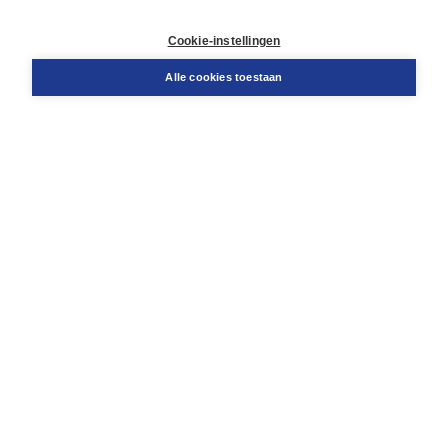
Retourneren
Docentenservice
Cookie-instellingen
Snel bestellen
Teamviewer
Alle cookies toestaan
Boom voor jou
Voor de boekhandel
Voor de pers
Publiceren bij Boom
Werken bij Boom & Vacatures
Over Boom
Wat ons drijft
Onze historie
Onze auteurs
Onze organisatie
Duurzaam ondernemen
Gratis verzending in NL vanaf € 20,-.
Veilig winkelen met Thuiswinkelwaarborg