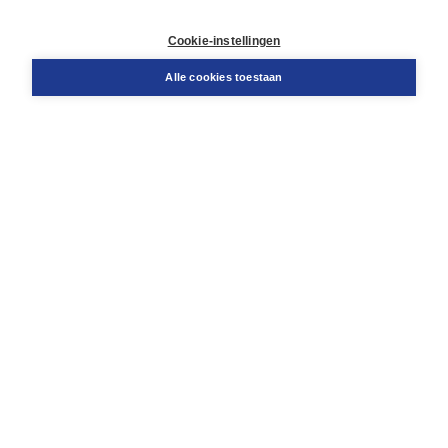
Retourneren
Docentenservice
Cookie-instellingen
Snel bestellen
Teamviewer
Alle cookies toestaan
Boom voor jou
Voor de boekhandel
Voor de pers
Publiceren bij Boom
Werken bij Boom & Vacatures
Over Boom
Wat ons drijft
Onze historie
Onze auteurs
Onze organisatie
Duurzaam ondernemen
Gratis verzending in NL vanaf € 20,-.
Veilig winkelen met Thuiswinkelwaarborg