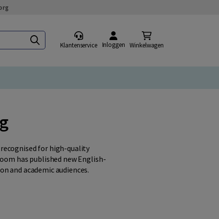
org
Inloggen
Klantenservice
Winkelwagen
ng
recognised for high-quality
 Boom has published new English-
ion and academic audiences.