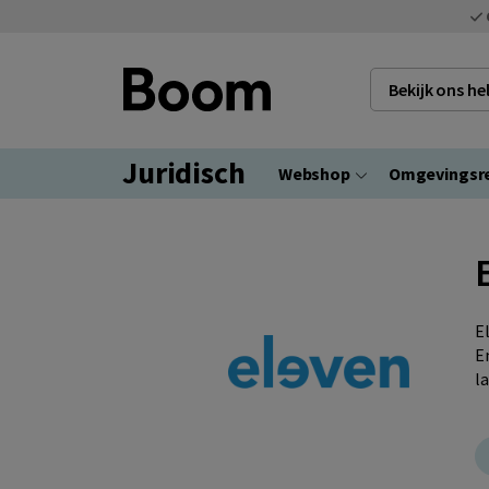
Bekijk ons h
Juridisch
Webshop
Omgevingsr
E
E
l