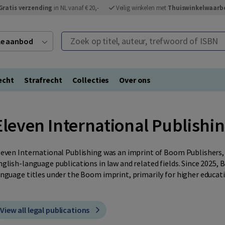
Gratis verzending
in NL vanaf € 20,-
Veilig winkelen met
Thuiswinkelwaarb
Zoek op titel, auteur, trefwoord of ISBN
ele aanbod
echt
Strafrecht
Collecties
Over ons
Eleven International Publishi
leven International Publishing was an imprint of Boom Publishers, 
nglish-language publications in law and related fields. Since 2025,
anguage titles under the Boom imprint, primarily for higher educat
View all legal publications