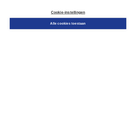
Retourneren
Docentenservice
Cookie-instellingen
Snel bestellen
Teamviewer
Alle cookies toestaan
Boom voor jou
Voor de boekhandel
Voor de pers
Publiceren bij Boom
Werken bij Boom & Vacatures
Over Boom
Wat ons drijft
Onze historie
Onze auteurs
Onze organisatie
Duurzaam ondernemen
Gratis verzending in NL vanaf € 20,-.
Veilig winkelen met Thuiswinkelwaarborg