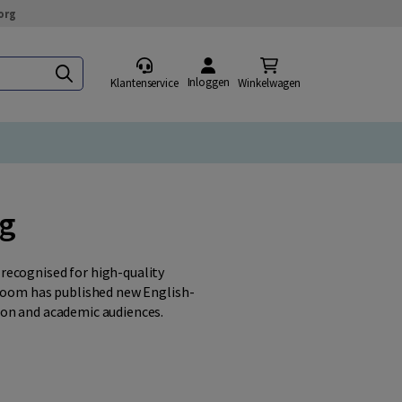
org
Inloggen
Klantenservice
Winkelwagen
ng
recognised for high-quality
 Boom has published new English-
ion and academic audiences.