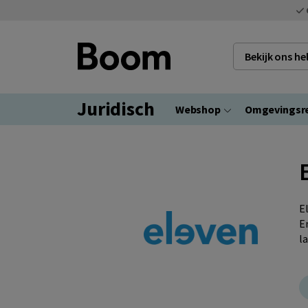
Bekijk ons h
Juridisch
Webshop
Omgevingsr
E
E
l