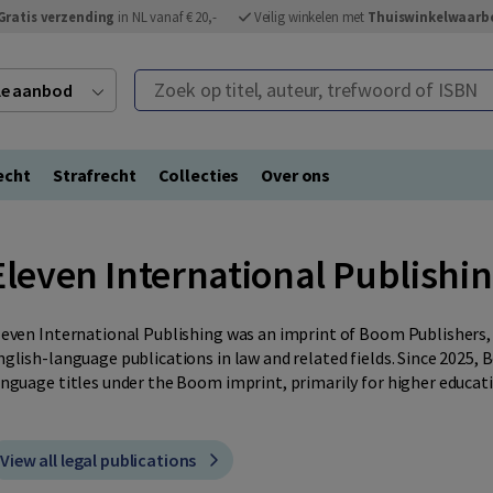
Gratis verzending
in NL vanaf € 20,-
Veilig winkelen met
Thuiswinkelwaarb
Zoek op titel, auteur, trefwoord of ISBN
ele aanbod
echt
Strafrecht
Collecties
Over ons
Eleven International Publishi
leven International Publishing was an imprint of Boom Publishers, 
nglish-language publications in law and related fields. Since 2025,
anguage titles under the Boom imprint, primarily for higher educat
View all legal publications