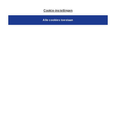
Retourneren
Docentenservice
Cookie-instellingen
Snel bestellen
Teamviewer
Alle cookies toestaan
Boom voor jou
Voor de boekhandel
Voor de pers
Publiceren bij Boom
Werken bij Boom & Vacatures
Over Boom
Wat ons drijft
Onze historie
Onze auteurs
Onze organisatie
Duurzaam ondernemen
Gratis verzending in NL vanaf € 20,-.
Veilig winkelen met Thuiswinkelwaarborg