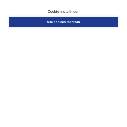
Retourneren
Docentenservice
Cookie-instellingen
Snel bestellen
Teamviewer
Alle cookies toestaan
Boom voor jou
Voor de boekhandel
Voor de pers
Publiceren bij Boom
Werken bij Boom & Vacatures
Over Boom
Wat ons drijft
Onze historie
Onze auteurs
Onze organisatie
Duurzaam ondernemen
Gratis verzending in NL vanaf € 20,-.
Veilig winkelen met Thuiswinkelwaarborg