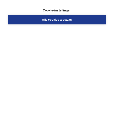
Retourneren
Docentenservice
Cookie-instellingen
Snel bestellen
Teamviewer
Alle cookies toestaan
Boom voor jou
Voor de boekhandel
Voor de pers
Publiceren bij Boom
Werken bij Boom & Vacatures
Over Boom
Wat ons drijft
Onze historie
Onze auteurs
Onze organisatie
Duurzaam ondernemen
Gratis verzending in NL vanaf € 20,-.
Veilig winkelen met Thuiswinkelwaarborg