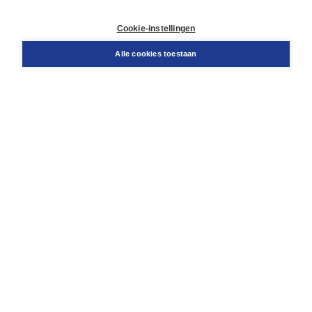
Retourneren
Docentenservice
Cookie-instellingen
Snel bestellen
Teamviewer
Alle cookies toestaan
Boom voor jou
Voor de boekhandel
Voor de pers
Publiceren bij Boom
Werken bij Boom & Vacatures
Over Boom
Wat ons drijft
Onze historie
Onze auteurs
Onze organisatie
Duurzaam ondernemen
Gratis verzending in NL vanaf € 20,-.
Veilig winkelen met Thuiswinkelwaarborg