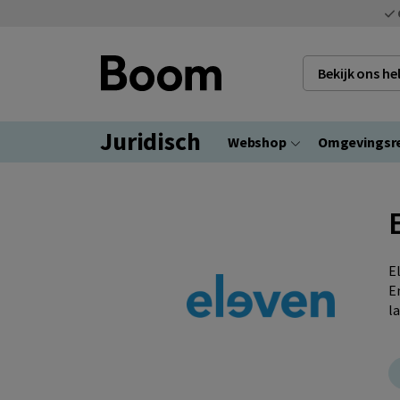
Bekijk ons h
Juridisch
Webshop
Omgevingsr
E
E
l