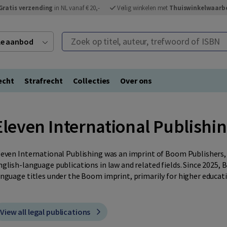
Gratis verzending
in NL vanaf € 20,-
Veilig winkelen met
Thuiswinkelwaarb
Zoek op titel, auteur, trefwoord of ISBN
ele aanbod
echt
Strafrecht
Collecties
Over ons
Eleven International Publishi
leven International Publishing was an imprint of Boom Publishers, 
nglish-language publications in law and related fields. Since 2025,
anguage titles under the Boom imprint, primarily for higher educat
View all legal publications