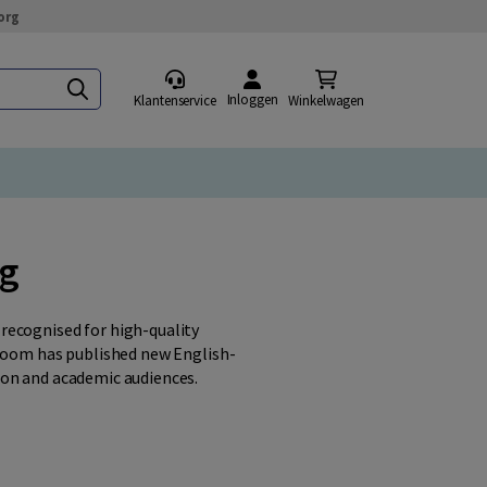
org
Inloggen
Klantenservice
Winkelwagen
ng
recognised for high-quality
 Boom has published new English-
ion and academic audiences.