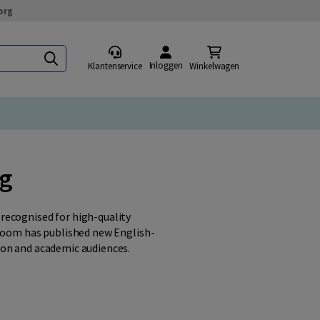
org
Inloggen
Klantenservice
Winkelwagen
ng
recognised for high-quality
 Boom has published new English-
ion and academic audiences.