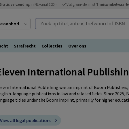
Gratis verzending
in NL vanaf € 20,-
Veilig winkelen met
Thuiswinkelwaarb
Zoek op titel, auteur, trefwoord of ISBN
ele aanbod
echt
Strafrecht
Collecties
Over ons
Eleven International Publishi
leven International Publishing was an imprint of Boom Publishers, 
nglish-language publications in law and related fields. Since 2025,
anguage titles under the Boom imprint, primarily for higher educat
View all legal publications