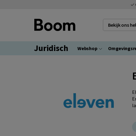
Bekijk ons h
Juridisch
Webshop
Omgevingsr
E
E
l